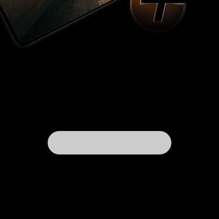
. Он умеет плавать и ползать, реже
Дагара
летает. Ну и конечно у него есть тепловые лучи.
Маленькие красные монстрики
, также
Беремы
помогают Дагаре сражаться с Мотрой, причем
именно они доставляют наибольшие
неприятности. Про техническую часть картины
можно сказать следующее.
Бои главных
Не
монстров поставлены на хорошем уровне.
часто нас балуют подводными сражениями. А
вот когда в сражение ступает дракончик
Бельверы Гару-Гару или когда Мона и Лора
летают на Фейри, невооруженным глазом
виден рассинхрон картинок переднего и
заднего плана. В целом же очень неплохая
детская картина, которую можно смотреть
всей семьей. Герои картины (люди, не монстры)
так или иначе к концу фильма проявляют
храбрость, дружбу и выручку, совершая
геройский поступок. Думаю, что и ценители
истинного жанра дайкайдзю не будут
разочарованы. Один уж раз посмотреть этот
фильм вполне можно. 6 из 10