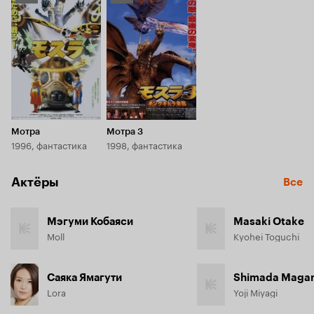
Кинопоиска
Кинопоиска
5.7
5.6
Мотра
Мотра 3
1996, фантастика
1998, фантастика
Актёры
Все
Мэгуми Кобаяси
Masaki Otake
Moll
Kyohei Toguchi
Саяка Ямагути
Shimada Maga
Lora
Yoji Miyagi