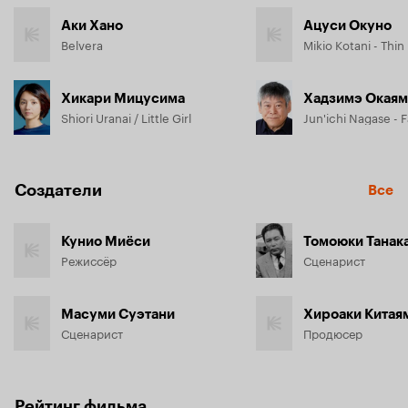
Аки Хано
Ацуси Окуно
Belvera
Mikio Kotani - Thi
Хикари Мицусима
Хадзимэ Окаям
Shiori Uranai / Little Girl
Jun'ichi Nagase - 
Создатели
Все
Кунио Миёси
Томоюки Танак
Режиссёр
Сценарист
Масуми Суэтани
Хироаки Китая
Сценарист
Продюсер
Рейтинг фильма