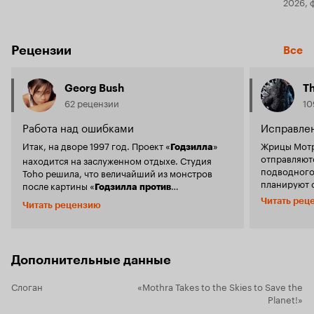
2026, 
Рецензии
Все
Georg Bush
T
62 рецензии
10
Работа над ошибками
Исправле
Итак, на дворе 1997 год. Проект «
»
Жрицы Мотр
Годзилла
отправляют
находится на заслуженном отдыхе. Студия
подводного
Toho решила, что величайший из монстров
планируют 
после картины «
Годзилла против
которое да
» ответил на все вопросы и
Читать рец
Разрушителя
Читать рецензию
морского м
теперь эта история закрыта. К Годзилле в
благодаря 
Японии никто бы и не вернулся, если бы из
обстановке на пл
американского ремейка Роланда Эммериха не
поинтересн
получилась столь откровенная и чудовищная
пейзажей п
Дополнительные данные
ложь, а также извращенное сумасбродство. Но
Интересны битвы чу
пока Годзилла спал, в Toho начали уделять
—Мотра Лео,
Слоган
«Mothra Takes to the Skies to Save the
должное внимание второму по значимости
Гого и Бере
Planet!»
монстру дайкайдзю-фильмов. Это, конечно,
отлично и в