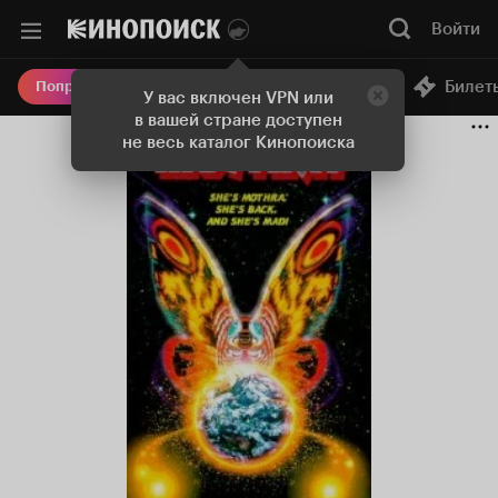
Войти
Онлайн-кинотеатр
Билет
Попробовать Плюс
У вас включен VPN или
в вашей стране доступен
не весь каталог Кинопоиска