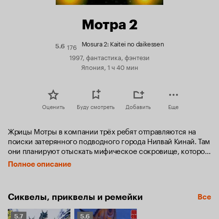
Мотра 2
Mosura 2: Kaitei no daikessen
176
Рейтинг
5.6
Кинопоиска
1997, фантастика, фэнтези
5.6
Япония, 1 ч 40 мин
Оценить
Буду смотреть
Добавить
Еще
Жрицы Мотры в компании трёх ребят отправляются на 
поиски затерянного подводного города Нилвай Кинай. Там 
они планируют отыскать мифическое сокровище, которое 
даст шанс победить смертоносного морского монстра 
Полное описание
Дагару, появившегося благодаря плачевной 
экологической обстановке на планете.
Сиквелы, приквелы и ремейки
Все
Рейтинг
Рейтинг
5.7
5.6