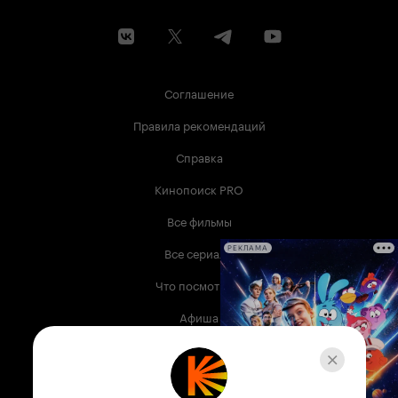
Соглашение
Правила рекомендаций
Справка
Кинопоиск PRO
Все фильмы
Все сериалы
РЕКЛАМА
Что посмотреть
Афиша
Музыка
Телепрограмма