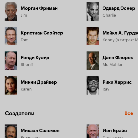
Морган Фриман
Эдвард Эснер
Jim
Charlie
Кристиан Слэйтер
Майкл А. Гурд
Tom
Рэнди Куэйд
Дэнн Флорек
Sheriff
Mr. Mehlor
Минни Драйвер
Рики Харрис
Karen
Ray
Создатели
Все
Микаэл Саломон
Иэн Брайс
Режиссёр
Продюсер