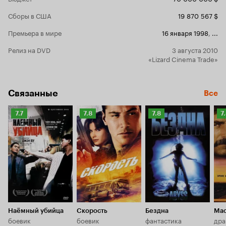
Сборы в США
19 870 567 $
Премьера в мире
16 января 1998
,
...
Релиз на DVD
3 августа 2010
«Lizard Cinema Trade»
Связанные
Все
Рейтинг
Рейтинг
Рейтинг
Р
7.7
7.8
7.8
7
Кинопоиска
Кинопоиска
Кинопоиска
К
7.7
7.8
7.8
7.
Наёмный убийца
Скорость
Бездна
Мас
боевик
боевик
фантастика
дра