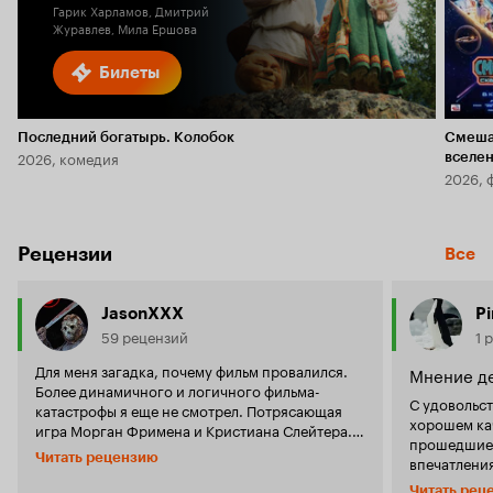
Гарик Харламов, Дмитрий
Журавлев, Мила Ершова
Билеты
Последний богатырь. Колобок
Смеша
2026, комедия
вселе
2026, 
Рецензии
Все
JasonXXX
Pi
59 рецензий
1 
Для меня загадка, почему фильм провалился.
Мнение д
Более динамичного и логичного фильма-
С удовольст
катастрофы я еще не смотрел. Потрясающая
хорошем кач
игра Морган Фримена и Кристиана Слейтера.
прошедшие 
Сценарист, композитор и режиссер так же
Читать рецензию
впечатления
достойны высших похвал. Странно, очень
Соглашусь с
странно, хотя с шедеврами всегда так. Не
Читать рец