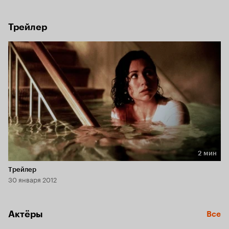
Попав в засаду, неопытный охранник Том оказывается 
один на один с бандой грабителей и бушующей 
природной стихией.
Трейлер
2 мин
Длительность 2 мин
Трейлер
30 января 2012
Актёры
Все