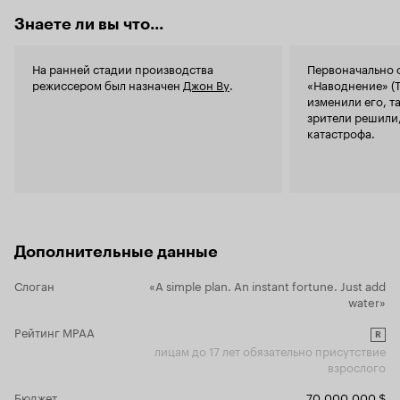
Знаете ли вы что...
На ранней стадии производства
Первоначально 
режиссером был назначен
Джон Ву
.
«Наводнение» (T
изменили его, та
зрители решили,
катастрофа.
Дополнительные данные
Слоган
«A simple plan. An instant fortune. Just add
water»
Рейтинг MPAA
R
лицам до 17 лет обязательно присутствие
взрослого
Бюджет
70 000 000 $