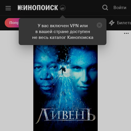
Войти
Онлайн-кинотеатр
Билет
Попробовать Плюс
У вас включен VPN или
в вашей стране доступен
не весь каталог Кинопоиска