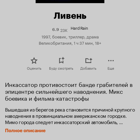
Ливень
Hard Rain
23K
Рейтинг
6.9
Кинопоиска
1997, боевик, триллер, драма
6.9
Великобритания, 1 ч 37 мин, 18+
Оценить
Буду смотреть
Добавить
Еще
Инкассатор противостоит банде грабителей в 
эпицентре сильнейшего наводнения. Микс 
боевика и фильма-катастрофы
Вышедшая из берегов река становится причиной крупного 
наводнения в провинциальном американском городке. 
Мимо города следует инкассаторский автомобиль, 
перевозящий несколько миллионов долларов.

Полное описание