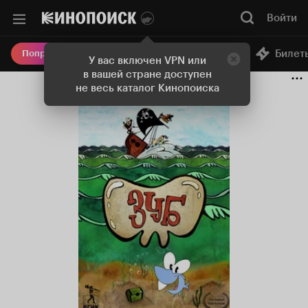
Войти
Онлайн-кинотеатр
Билет
Попробовать Плюс
У вас включен VPN или
в вашей стране доступен
не весь каталог Кинопоиска