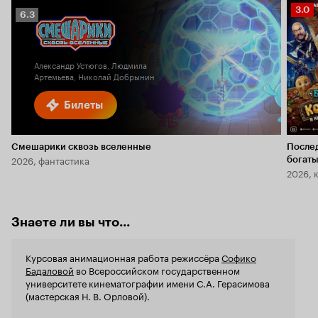
Рейт
3.0
Рейтинг
6.3
Кино
Кинопоиска
3.0
6.3
Александр Устюгов, Людмила
Артемьева, Николай Добрынин
Билеты
Смешарики сквозь вселенные
После
2026, фантастика
богаты
2026, 
Знаете ли вы что...
Курсовая анимационная работа режиссёра
Софико
Бадаловой
во Всероссийском государственном
университете кинематографии имени С.А. Герасимова
(мастерская Н. В. Орловой).