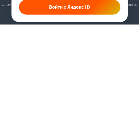
элементы. Добавьте Кинопоиск в исключения, и всё будет в порядке.
Войти с Яндекс ID
Как это сделать
Соглашение
Правила рекомендаций
Справка