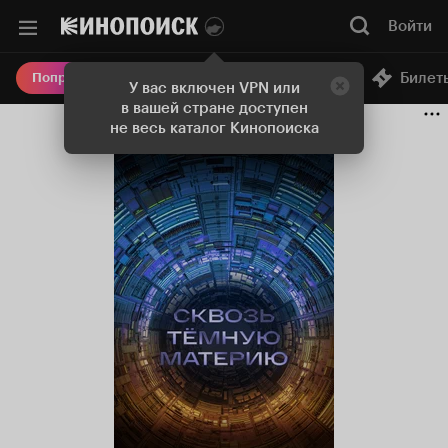
Войти
Онлайн-кинотеатр
Билет
Попробовать Плюс
У вас включен VPN или
в вашей стране доступен
не весь каталог Кинопоиска