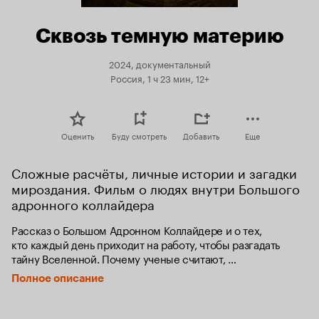
Сквозь темную материю
2024, документальный
Россия, 1 ч 23 мин, 12+
Оценить
Буду смотреть
Добавить
Еще
Сложные расчёты, личные истории и загадки 
мироздания. Фильм о людях внутри Большого 
адронного коллайдера
Рассказ о Большом Адронном Коллайдере и о тех, 
кто каждый день приходит на работу, чтобы разгадать 
тайну Вселенной. Почему ученые считают, 
что коллайдер — это важно для прогресса? Почему 
Полное описание
у самого дорогого научного эксперимента в истории 
так много противников? Какой путь прошли лучшие 
умы планеты, чтобы оказаться в крупнейшей лаборатории 