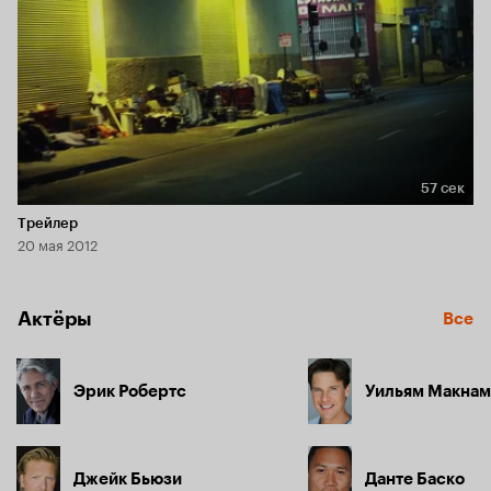
57 сек
Длительность 57 сек
Трейлер
20 мая 2012
Актёры
Все
Эрик Робертс
Уильям Макнам
Джейк Бьюзи
Данте Баско