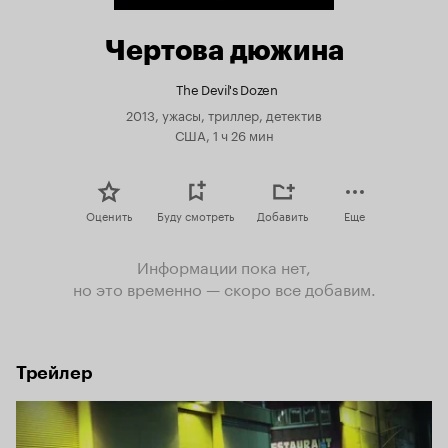
Чертова дюжина
The Devil's Dozen
2013, ужасы, триллер, детектив
США, 1 ч 26 мин
Оценить
Буду смотреть
Добавить
Еще
Информации пока нет,
но это временно — скоро все добавим.
Трейлер