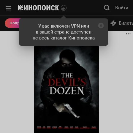
Войти
Онлайн-кинотеатр
Билет
Попробовать Плюс
У вас включен VPN или
в вашей стране доступен
не весь каталог Кинопоиска