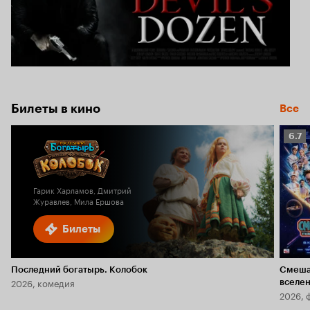
Билеты в кино
Все
Рейт
6.7
Кино
6.7
Гарик Харламов, Дмитрий
Журавлев, Мила Ершова
Билеты
Последний богатырь. Колобок
Смеша
2026, комедия
вселе
2026, 