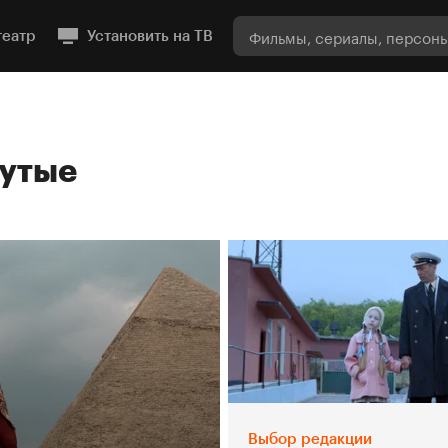
театр
Установить на ТВ
утые
Выбор редакции