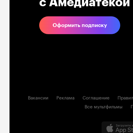
с Амедиатекой
Оформить подписку
Вакансии
Реклама
Соглашение
Правил
Все мультфильмы