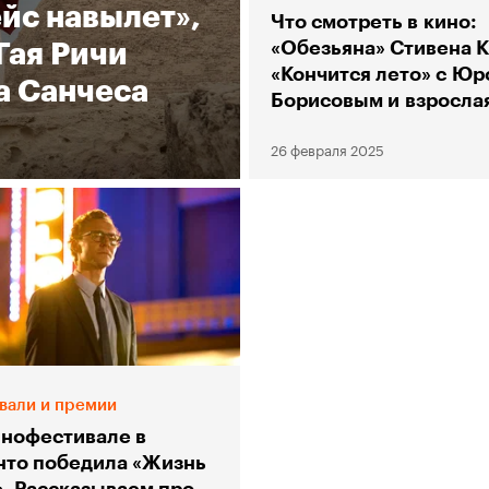
ейс навылет»,
Что смотреть в кино:
Гая Ричи
«Обезьяна» Стивена К
«Кончится лето» с Юр
а Санчеса
Борисовым и взросла
анимация с «Оскара»
26 февраля 2025
вали и премии
инофестивале в
нто победила «Жизнь