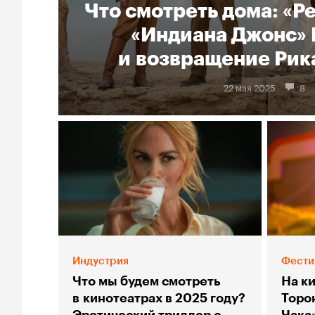
Что смотреть дома: «Р
«Индиана Джонс» 
и возвращение Рик
22 мая 2025
8
Индустрия
Фести
Что мы будем смотреть
На к
в кинотеатрах в 2025 году?
Торо