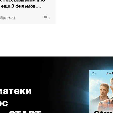
». Рассказываем про
и еще 9 фильмов,
рые стоит ждать
ября 2024
4
атеки 
с 