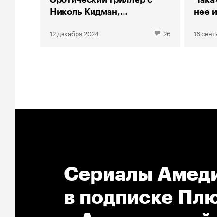
Эротический триллер с
Чака
Николь Кидман,
нее 
«Василий», «Буратино»
кото
12 декабря 2024
26
16 сент
и другие премьеры
Сериалы Амеди
в подпиcке Плю