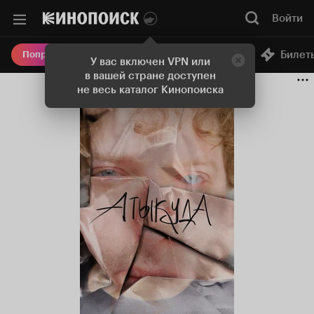
Войти
Онлайн-кинотеатр
Билет
Попробовать Плюс
У вас включен VPN или
в вашей стране доступен
не весь каталог Кинопоиска