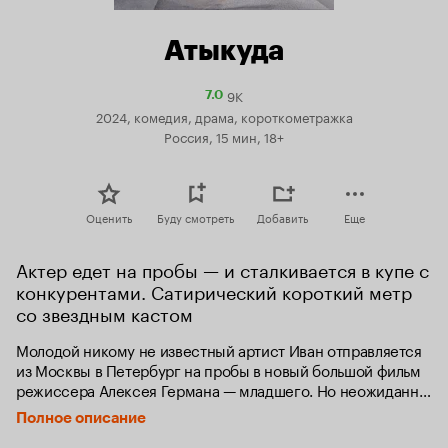
Атыкуда
9K
Рейтинг
7.0
Кинопоиска
2024, комедия, драма, короткометражка
7.0
Россия, 15 мин, 18+
Оценить
Буду смотреть
Добавить
Еще
Актер едет на пробы — и сталкивается в купе с 
конкурентами. Сатирический короткий метр 
со звездным кастом
Молодой никому не известный артист Иван отправляется 
из Москвы в Петербург на пробы в новый большой фильм 
режиссера Алексея Германа — младшего. Но неожиданно 
один за одним в поезд садятся известные актеры, 
Полное описание
и выясняется, что они едут туда же. Этот путь 