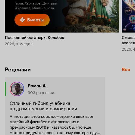
Гарик Харламов, Дмитрий
Журавлев, Мила Ершова
Билеты
Последний богатырь. Колобок
Смеша
2026, комедия
вселе
2026, 
Рецензии
Все
Роман А.
903 рецензии
Отличный гибрид учебника
по драматургии и самоиронии
Аннотация этой короткометражки вызывает
лютейший флешбек к «Упражнения в
прекрасном» (2011) и, казалось бы, что еще
можно придумать нового на тему «актеры едут