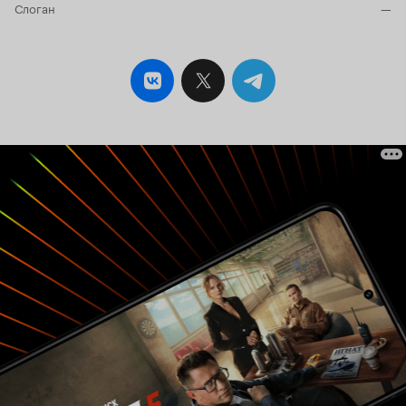
Слоган
—
через 3 акта (завязка, развитие действия и
развязка) и под воздействием сил антагонизма
претерпеть какие-то изменения. По классике,
антагонизм вызывает конфликты на трех
уровнях – внутреннем, межличностном и
внешнем. Главное же изменение героя в
процессе его путешествия связано с тем, что
под воздействием сил антагонизма он
осознает существование так называемого
неосознанного желания, которое не просто
вступает в прямой конфликт с осознанным
желанием, а они взаимоисключают друг друга.
Тут приведу простой пример опять же из
классики – герой в начале решает заработать
условный миллион, и это желание запускает
историю. Он через тернии пробирается к
своей цели, но на этом нелегком пути
понимает, что сам-то миллион ему-то и не
нужен, а нужно нечто другое, что он на самом
деле желал всю жизнь, и если он таки получит
миллион так, как задумал, то не сможет
осуществить истинное желание. Выбирая
между миллионом и «нечто другое», он
меняется и в развязке начинает движение в
новую зону комфорта. Правильно определив