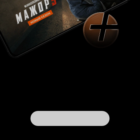
это самое «нечто другое», можно понять
авторский замысел, причем именно понять,
соглашаться с ним не обязательно. В точке, где
надо сделать выбор между желаниями,
происходит так называемая метафорическая
смерть героя, в процессе которой старая
личность умирает и рождается новая.
Вишенкой на торте в такой структуре является
своего рода бонус герою. За правильный
выбор автор истории обычно награждает
своего героя, в том числе, и исполнением его
осознанного желания, но в несколько
видоизмененном виде, т.е. в
вышеприведенном примере герой в какой-то
форме получает свой заветный миллион, но он
оказывается не чемоданом денег, а чем-то
иным, даже не обязательно материальным.
Этот фильм вместе с титрами длится всего 15
минут, но авторы умудрились очень грамотно
реализовать в нем всё вышеописанное, что
даже не во всех хороших полнометражных
работах удается сделать. Обычно больше всего
сбоят силы антагонизма, точнее, их грамотное
разведение по уровням. Тут же в истории всего
4 основных героя, и при минимальном