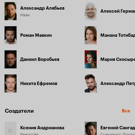
Александр Алябьев
Алексей Герма
Иван
Роман Маякин
Манана Тотиба
Даниил Воробьев
Мария Скосыр
Никита Ефремов
Александр Пет
Создатели
Все
Ксения Андрианова
Евгений Санга
Режиссёр
Сценарист, Прод