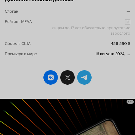
если догадка оказалась верной, не стоит
Слоган
—
расстраиваться, потому что все не так просто.
В фильме есть несколько сюрпризов,
Рейтинг MPAA
демонстрирующих его многослойность. Ближе
R
к концу фильма так и хочется воскликнуть: 'Так
лицам до 17 лет обязательно присутствие
вот как было на самом деле, вот кто это такой!'.
взрослого
Актерская работа Элизабет Бэнкс, которая
Сборы в США
456 590 $
исполняет главную роль, весьма недурная. Мне
кажется, что актриса хорошо смогла передать
Премьера в мире
16 августа 2024
,
...
эмоции самовлюбленного человека,
пытающегося манипулировать чувствами
других людей и добиваться их расположения,
чтобы впоследствии использовать этих людей в
своих целях. Нэйтан Филлион тоже был
убедителен в своей короткой, но яркой роли
телеведущего. Тем не менее, несмотря на все
плюсы, 'Уход за кожей' все-таки вызывает не
настолько сильный интерес или страх и
напряжение, чтобы можно было сказать, что
это великолепный фильм или шедевр. Но это
довольно крепкий, неплохой триллер, который
вполне сгодится для однократного просмотра.