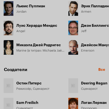
Льюис Пуллман
Эрик Палладин
Jordan
Armen
Луис Херардо Мендес
Джон Биллинг
Angel
Jeff
Микаэла Джей Родригес
Marine (в титрах: Michaela Jaé Rodriguez)
Emerson
Создатели
Все
Остин Питерс
Deering Regan
Режиссёр, Сценарист
Сценарист
Sam Freilich
Логан Лерман
Сценарист
Продюсер