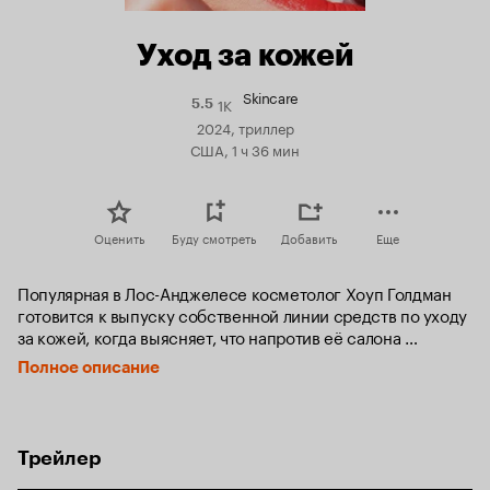
Уход за кожей
Skincare
1K
Рейтинг
5.5
Кинопоиска
2024, триллер
5.5
США, 1 ч 36 мин
Оценить
Буду смотреть
Добавить
Еще
Популярная в Лос-Анджелесе косметолог Хоуп Голдман 
готовится к выпуску собственной линии средств по уходу 
за кожей, когда выясняет, что напротив её салона 
помещение арендовал конкурент Энджел. На следующий 
Полное описание
день почту Хоуп взламывают и рассылают всем её 
контактам неприличное письмо. После ряда других 
неприятных событий женщина начинает подозревать, 
что именно Энджел устраивает ей пакости с целью 
Трейлер
уничтожить её бизнес.