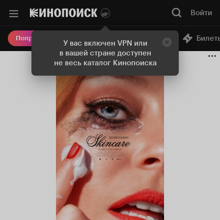
Войти
Онлайн-кинотеатр
Билет
Попробовать Плюс
У вас включен VPN или
в вашей стране доступен
не весь каталог Кинопоиска