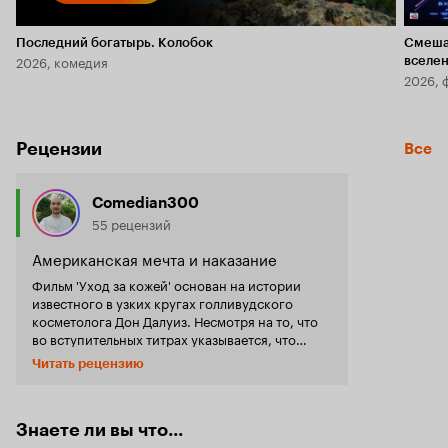
Последний богатырь. Колобок
Смеша
2026, комедия
вселе
2026, 
Рецензии
Все
Comedian300
55 рецензий
Американская мечта и наказание
Фильм 'Уход за кожей' основан на истории
известного в узких кругах голливудского
косметолога Дон Далуиз. Несмотря на то, что
во вступительных титрах указывается, что
события в фильме вымышленные и лишь по
Читать рецензию
мотивам реальных событий, на самом деле
многие сюжетные ходы довольно близко схожи
с реальной историей Дон Далуиз. Скорее
всего, вымышленным этот фильм прозвали из-
Знаете ли вы что...
за проблем с правами или согласием самой