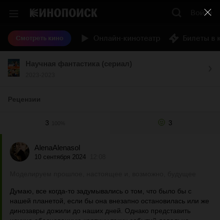
Войти
Онлайн-кинотеатр
Билеты в 
Смотреть кино
Научная фантастика (сериал)
2023-2023
Рецензии
3
3
100%
AlenaAlenasol
10 сентября 2024
12:08
Моделируем прошлое, настоящее и, возможно, будущее
Думаю, все когда-то задумывались о том, что было бы с
нашей планетой, если бы она внезапно остановилась или же
динозавры дожили до наших дней. Однако представить