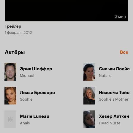
3 мин
Длительность 3 мин
Трейлер
1 февраля 2012
Актёры
Все
Эрик Шеффер
Сильви Лоийе
Michael
Natalie
Лиззи Брошере
Низеема Тейо
Sophie
Sophie's Mother
Marie Luneau
Хезер Аиткен
Anais
Head Nurse