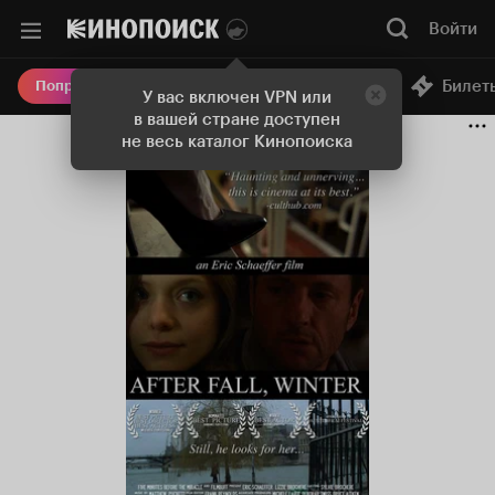
Войти
Онлайн-кинотеатр
Билет
Попробовать Плюс
У вас включен VPN или
в вашей стране доступен
не весь каталог Кинопоиска