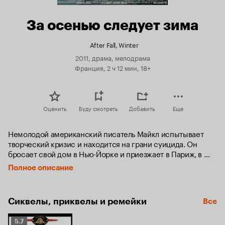
За осенью следует зима
After Fall, Winter
2011, драма, мелодрама
Франция, 2 ч 12 мин, 18+
Оценить
Буду смотреть
Добавить
Еще
Немолодой американский писатель Майкл испытывает 
творческий кризис и находится на грани суицида. Он 
бросает свой дом в Нью-Йорке и приезжает в Париж, в 
надежде найти стимул к возвращению в творческую 
Полное описание
жизнь. Вскоре после прибытия он встречает Софи, 
сексуальную, умную и душевную медсестру, которая 
занимается уходом за умирающими людьми. Майкл и 
Сиквелы, приквелы и ремейки
Все
Софи сразу же начинают испытывать сильное сексуальное 
влечение друг к другу, но у Софи есть тайна — она 
Рейтинг
подрабатывает «Госпожой», обслуживая садомазохистов.
5.7