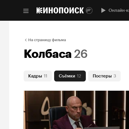
Онлайн-к
На страницу фильма
Колбаса
26
Кадры
11
Съёмки
12
Постеры
3