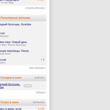
' in the Rain
лучшие фильмы
Популярные фильмы
едний богатырь. Колобок
сея
Odyssey
век-паук: Новый день
er-Man: Brand New Day
ещие мертвецы: Пекло
Dead Burn
ссия
+ 2
ssion
еще фильмы
Сегодня в кино
рейтинг
едний богатырь.
ПРОМО
бок
афиша
Скоро в кино
премьера
ись в меня, если
13.08