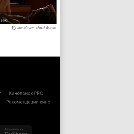
 1992
другой случайный фильм
г
Кинопоиск PRO
Рекомендации кино