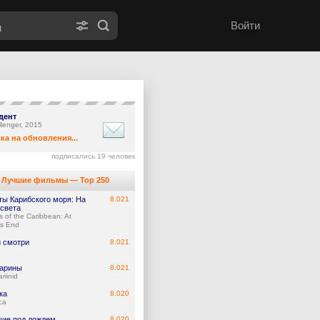
Войти
дент
llenger, 2015
ка на обновления...
подписались 19 человек
Лучшие фильмы — Top 250
ты Карибского моря: На
8.021
 света
s of the Caribbean: At
's End
и смотри
8.021
арины
8.021
riinid
ка
8.020
ca
ие под дождем
8.020