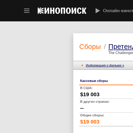
Онлайн-кино
Сборы
/
Претен
The Challenger
Информация о фильме »
Кассовые сборы
В США:
$19 003
В других странах:
--
Общие сборы:
$19 003