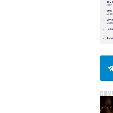
осме
Jeux 
Круш
Deep
Мото
Motor
Ветк
Косм