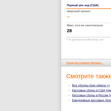
Первый уик-энд (США)
Широкий прокат:
--
Макс. кол-во кинотеатров:
28
* по данным boxofficemojo.com
Назад на страницу фильма...
Смотрите также
Все обзоры бокс-офиса >>
Кассовые сборы в США (уик
Кассовые сборы в России (
Ежедневные кассовые сбо