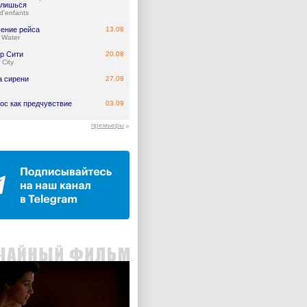
лишься
d'enfants
ение рейса
13.08
 Water
р Сити
20.08
 City
а сирени
27.08
ос как предчувствие
03.09
премьеры