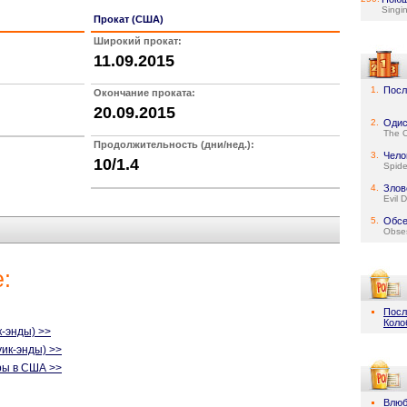
Singin
Прокат (США)
Широкий прокат:
11.09.2015
1.
Посл
Окончание проката:
20.09.2015
2.
Одис
The 
Продолжительность (дни/нед.):
3.
Чело
10/1.4
Spid
4.
Злов
Evil 
5.
Обсе
Obse
:
Посл
Коло
-энды) >>
уик-энды) >>
ры в США >>
Влюб