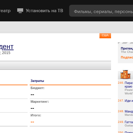
театр
Установить на ТВ
США
дент
Претен
The Cha
, 2015
Подпис
Затраты
246.
Пира
краю
Бюджет:
Pirate
--
World
247.
Иди 
Маркетинг:
--
248.
Манд
Manda
Итого:
--
249.
Гатта
Gatta
250.
Поющ