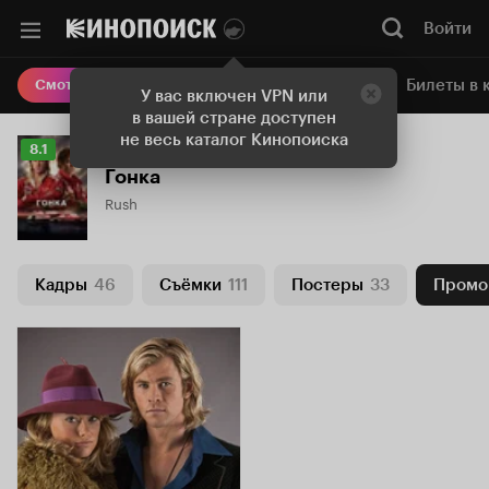
Войти
Онлайн-кинотеатр
Билеты в 
Смотреть кино
У вас включен VPN или
в вашей стране доступен
не весь каталог Кинопоиска
Рейтинг
8.1
Кинопоиска
Гонка
8.1
Rush
Кадры
46
Съёмки
111
Постеры
33
Промо