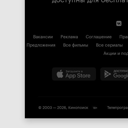
Вакансии
Реклама
Соглашение
Пра
Предложения
Все фильмы
Все сериалы
Акции и по
© 2003 —
2026
,
Кинопоиск
Телепрогр
18
+