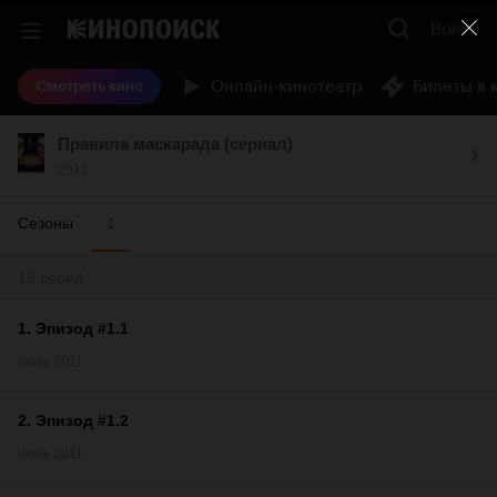
Войти
Онлайн-кинотеатр
Билеты в 
Смотреть кино
Правила маскарада (сериал)
2011
Сезоны
1
16 серий
1
.
Эпизод #1.1
июль 2011
2
.
Эпизод #1.2
июль 2011