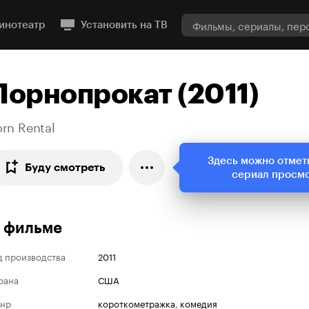
инотеатр
Установить на ТВ
Порнопрокат (2011)
rn Rental
Здесь можно отмет
Буду смотреть
сериал просм
 фильме
д производства
2011
рана
США
нр
короткометражка
,
комедия