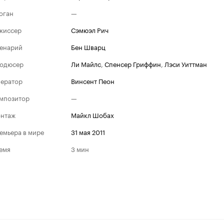
оган
—
жиссер
Сэмюэл Рич
енарий
Бен Шварц
одюсер
Ли Майлс
,
Спенсер Гриффин
,
Лэси Уиттман
ератор
Винсент Пеон
мпозитор
—
нтаж
Майкл Шобах
емьера в мире
31 мая 2011
емя
3 мин