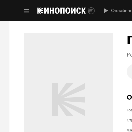
Онлайн-к
Po
О
Го
Ст
Жа