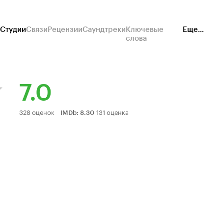
Студии
Связи
Рецензии
Саундтреки
Ключевые
Еще...
слова
7.0
Рейтинг
328 оценок
131 оценка
IMDb
:
8.30
Кинопоиска
7.0