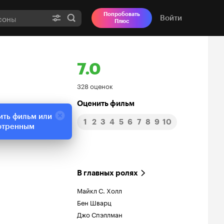
Попробовать
Войти
Плюс
7.0
Рейтинг
328 оценок
Кинопоиска
Оценить фильм
ить фильм или
1
2
3
4
5
6
7
8
9
10
7.0
отренным
В главных ролях
Майкл С. Холл
Бен Шварц
Джо Спэллман