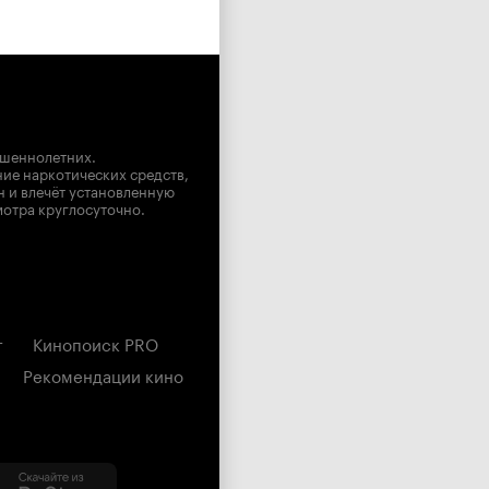
ршеннолетних.
ние наркотических средств,
н и влечёт установленную
мотра круглосуточно.
г
Кинопоиск PRO
Рекомендации кино