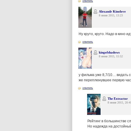
ответить
Alexandr Kinolove
8 июня 2015, 13:23
Ну круто, круто. Надо в кино ид
ответить
kingofshadows
8 июня 2015, 15:52
у фильма уже 8,7/10… видать с
же переплюнувшее первую час
ответить
The Extractor
8 июня 2015, 20:4
Рейтинг в большинстве сл
Но надежда на достойный