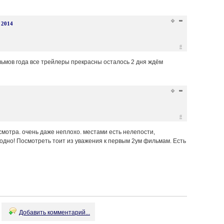
2014
#
мов года все трейлеры прекрасны осталось 2 дня ждём
#
смотра. очень даже неплохо. местами есть нелепости,
Годно! Посмотреть тоит из уважения к первым 2ум фильмам. Есть
Добавить комментарий...