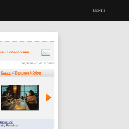
Войти
ка на обновления...
подписались 45 человек
Кадры
&
Постеры
&
Обои
Оленёнок
Дом Дракона
aby Reindeer
House of the Dragon