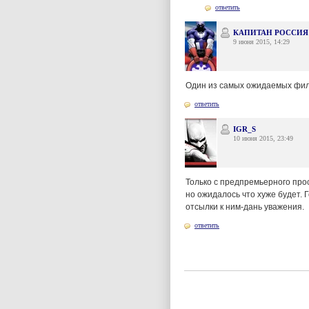
ответить
КАПИТАН РОССИЯ 
9 июня 2015, 14:29
Один из самых ожидаемых филь
ответить
IGR_S
10 июня 2015, 23:49
Только с предпремьерного про
но ожидалось что хуже будет. 
отсылки к ним-дань уважения.
ответить