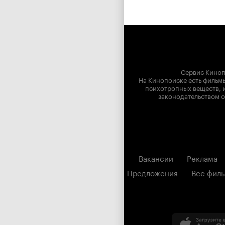
Сервис Киноп
На Кинопоиске есть фильмы
психотропных веществ, и
законодательством о
Вакансии
Реклама
Предложения
Все фил