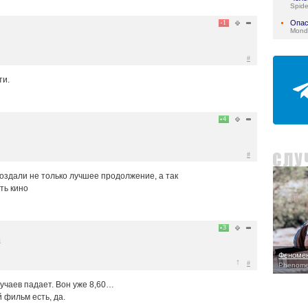
Spid
1
Опас
Mond
#
ти.
4
#
оздали не только лучшее продолжение, а так
ть кино
3
1
Феноме
↑
#
Phenome
учаев падает. Вон уже 8,60…
 фильм есть, да.