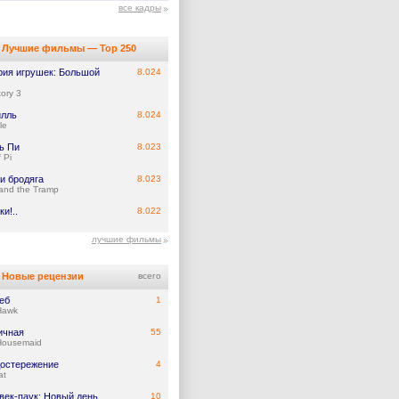
все кадры
Лучшие фильмы — Top 250
рия игрушек: Большой
8.024
tory 3
илль
8.024
le
ь Пи
8.023
f Pi
и бродяга
8.023
and the Tramp
и!..
8.022
лучшие фильмы
Новые рецензии
всего
еб
1
Hawk
ичная
55
Housemaid
остережение
4
at
век-паук: Новый день
10