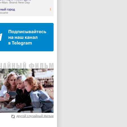
er-Man: Brand New Day
ный город
1
ocane
н
non, 1996
другой случайный фильм