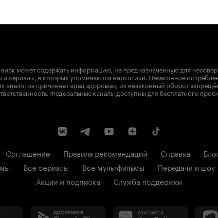
оиск может содержать информацию, не предназначенную для несове
 и сериалы, в которых упоминаются наркотики. Незаконное потребле
х аналогов причиняет вред здоровью, их незаконный оборот запрещё
тветственность. Федеральные каналы доступны для бесплатного прос
Соглашение
Правила рекомендаций
Справка
Бло
ьмы
Все сериалы
Все мультфильмы
Передачи и шоу
Акции и подписка
Служба поддержки