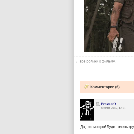
←
все ролики к фильму...
Комментарии (6)
FrostoniO
8 июня 2015, 12:01
Да, это мощно! Будет очень кру