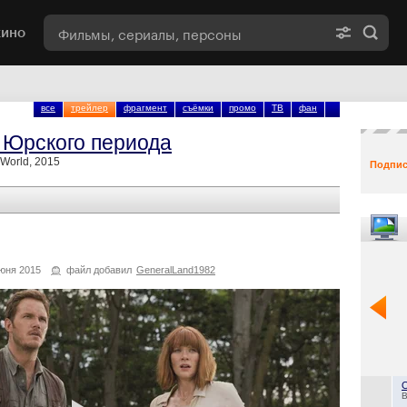
кино
все
трейлер
фрагмент
съёмки
промо
ТВ
фан
 Юрского периода
 World, 2015
Подпис
юня 2015
файл добавил
GeneralLand1982
B