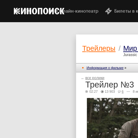
Онлайн-кинотеатр
Билеты в 
Трейлеры
/
Мир
Jurassic
Информация о фильме
»
←
все ролики
Трейлер №3
02:27
13 903
6
— 8 и