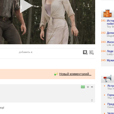
241.
Исто
побег
Toy S
242.
Догв
Dogvil
243.
Жизн
Life o
244.
Леди 
добавить в:
Lady 
245.
Мужик
Новый комментарий...
Ястр
2
The 
Горн
The 
#
Пред
Cave
то!
Чело