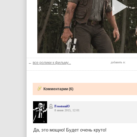
←
все ролики к фильму...
добавить в:
Комментарии (6)
FrostoniO
8 июня 2015, 12:01
Да, это мощно! Будет очень круто!