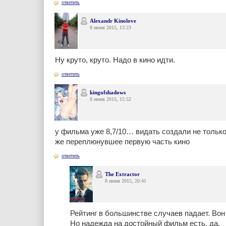
ответить
Alexandr Kinolove
8 июня 2015, 13:23
Ну круто, круто. Надо в кино идти.
ответить
kingofshadows
8 июня 2015, 15:52
у фильма уже 8,7/10… видать создали не тольк
же переплюнувшее первую часть кино
ответить
The Extractor
8 июня 2015, 20:41
Рейтинг в большинстве случаев падает. Вон
Но надежда на достойный фильм есть, да.