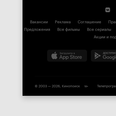
Вакансии
Реклама
Соглашение
Пра
Предложения
Все фильмы
Все сериалы
Акции и по
© 2003 —
2026
,
Кинопоиск
Телепрогр
18
+