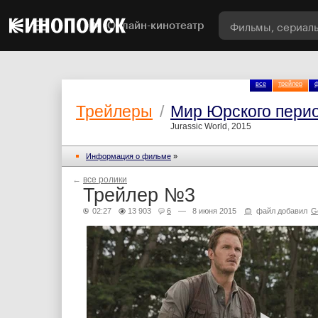
Онлайн-кинотеатр
все
трейлер
ф
Трейлеры
/
Мир Юрского пери
Jurassic World, 2015
Информация о фильме
»
←
все ролики
Трейлер №3
02:27
13 903
6
— 8 июня 2015
файл добавил
G