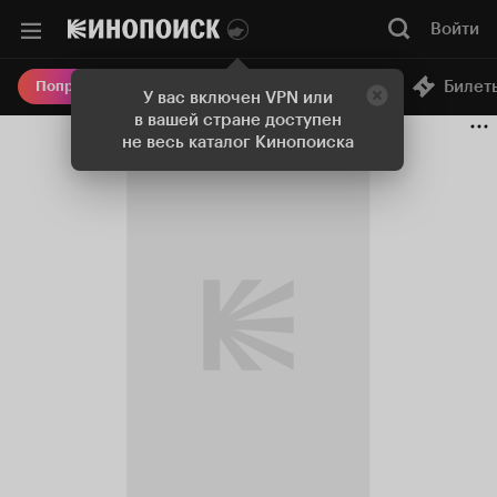
Войти
Онлайн-кинотеатр
Билет
Попробовать Плюс
У вас включен VPN или
в вашей стране доступен
не весь каталог Кинопоиска