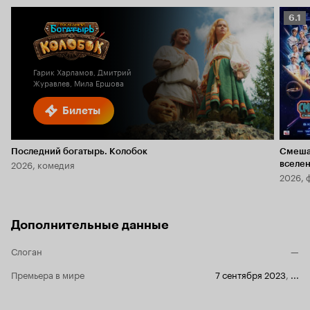
Рейт
6.1
Кино
6.1
Гарик Харламов, Дмитрий
Журавлев, Мила Ершова
Билеты
Последний богатырь. Колобок
Смеша
2026, комедия
вселе
2026, 
Дополнительные данные
Слоган
—
Премьера в мире
7 сентября 2023
,
...