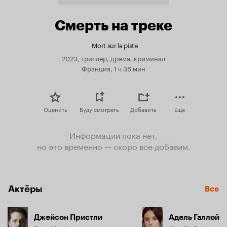
Смерть на треке
Mort sur la piste
2023, триллер, драма, криминал
Франция, 1 ч 36 мин
Оценить
Буду смотреть
Добавить
Еще
Информации пока нет,
но это временно — скоро все добавим.
Актёры
Все
Джейсон Пристли
Адель Галлой