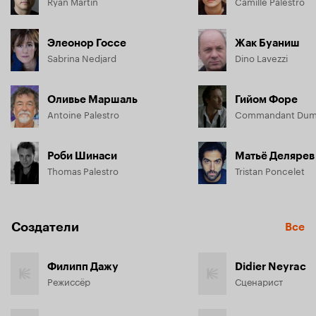
Ryan Martin
Camille Palestro
Элеонор Госсе
Жак Буаниш
Sabrina Nedjard
Dino Lavezzi
Оливье Маршаль
Гийом Форе
Antoine Palestro
Commandant Dum
Роби Шинаси
Матьё Делярев
Thomas Palestro
Tristan Poncelet
Создатели
Все
Филипп Дажу
Didier Neyrac
Режиссёр
Сценарист