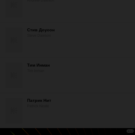
Andrew Dawson
Стив Доусон
Steve Dawson
Тим Инман
Tim Inman
Патрик Нит
Patrick Neate