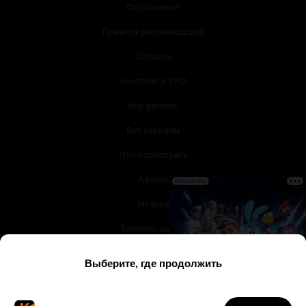
Соглашение
Правила рекомендаций
Справка
Кинопоиск PRO
Все фильмы
Все сериалы
Что посмотреть
Афиша
РЕКЛАМА
Музыка
Телепрограмма
Книги
Служба поддержки