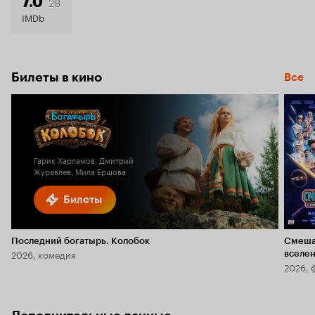
6.3
28
7.0
IMDb
Билеты в кино
Все
Гарик Харламов, Дмитрий
Журавлев, Мила Ершова
Билеты
Последний богатырь. Колобок
Смеша
2026, комедия
вселе
2026, 