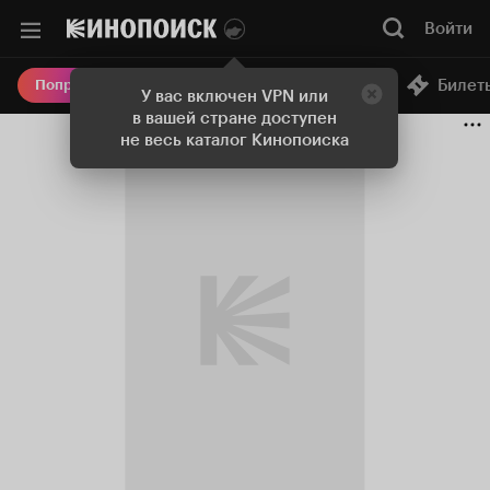
Войти
Онлайн-кинотеатр
Билет
Попробовать Плюс
У вас включен VPN или
в вашей стране доступен
не весь каталог Кинопоиска