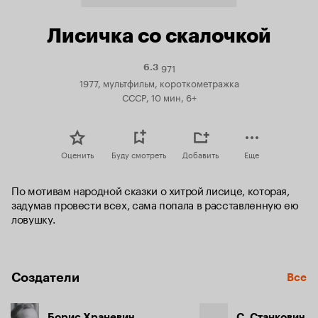
Лисичка со скалочкой
971
Рейтинг
6.3
Кинопоиска
1977, мультфильм, короткометражка
6.3
СССР, 10 мин, 6+
Оценить
Буду смотреть
Добавить
Еще
По мотивам народной сказки о хитрой лисице, которая, 
задумав провести всех, сама попала в расставленную ею 
ловушку.
Создатели
Все
Борис Храневич
С. Станкович