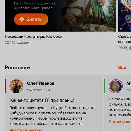
Гарик Харламов, Дмитрий
Журавлев, Мила Ершова
Билеты
Последний богатырь. Колобок
Смеша
2026, комедия
вселе
2026, 
Рецензии
Все
Олег Иванов
М
84 рецензии
65
На этой кин
'Какая-то цитата ГГ про план...'
фильма. 'Бе
Люблю после трудовых будней сходить на что-
не показыва
нибудь яркое и приятное, обязательно на
потому выбор 
ночной сеанс, чтобы после выходить из
повествует 
Читать рец
кинотеатра с прекрасным настроем от
Стеф - дву
просмотра, а так же от того, что выходные
старых редк
Читать рецензию