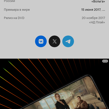
России
«Вольга»
времени.
(2 = винтажные тачки + игра
2 из 10
Торпа)
Премьера в мире
15 июня 2017
,
...
Релиз на DVD
20 ноября 2017
«НД Плэй»