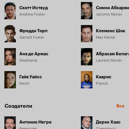
Скотт Иствуд
Симон Абкарян
Andrew Foster
Jacomo Morier
Фредди Торп
Клеменс Шик
Garrett Foster
Max Klemp
Ана де Армас
Абрахам Белаг
Stephanie
Laurent Morier
Гайя Уайсс
Каарис
Devin
Franck
Создатели
Все
Антонио Негре
Дерек Хаас
Режиссёр
Сценарист