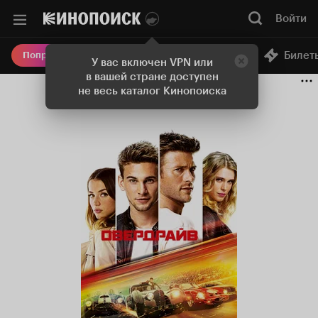
Войти
Онлайн-кинотеатр
Билет
Попробовать Плюс
У вас включен VPN или
в вашей стране доступен
не весь каталог Кинопоиска