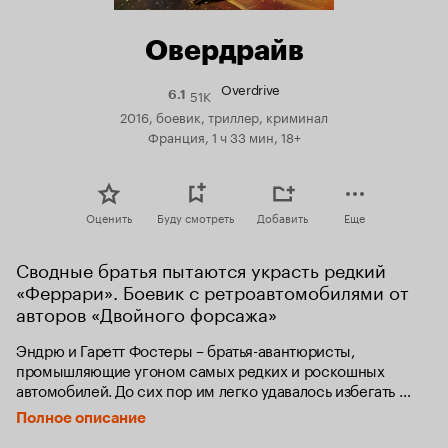
Овердрайв
Overdrive
51K
Рейтинг
6.1
Кинопоиска
2016, боевик, триллер, криминал
6.1
Франция, 1 ч 33 мин, 18+
Оценить
Буду смотреть
Добавить
Еще
Сводные братья пытаются украсть редкий 
«Феррари». Боевик с ретроавтомобилями от 
авторов «Двойного форсажа»
Эндрю и Гаретт Фостеры – братья-авантюристы, 
промышляющие угоном самых редких и роскошных 
автомобилей. До сих пор им легко удавалось избегать 
неприятностей, но во время очередного дела они 
Полное описание
попадают под прицел жестокого криминального босса. 