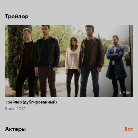
Теперь в обмен на свои жизни они должны украсть для 
него самый ценный автомобиль его злейшего врага.
Трейлер
2 мин
Длительность 2 мин
Трейлер (дублированный)
5 мая 2017
Актёры
Все