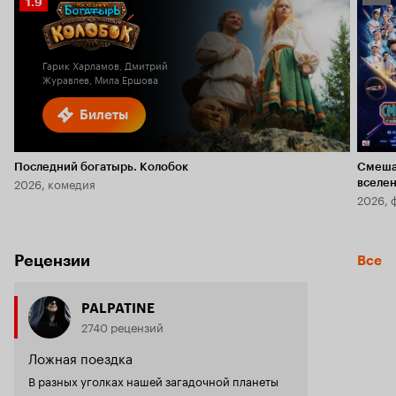
Рейтинг
1.9
Кино
Кинопоиска
5.8
1.9
Гарик Харламов, Дмитрий
Журавлев, Мила Ершова
Билеты
Последний богатырь. Колобок
Смеша
2026, комедия
вселе
2026, 
Рецензии
Все
PALPATINE
2740 рецензий
Ложная поездка
В разных уголках нашей загадочной планеты
существует различные места, которые