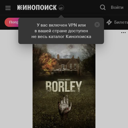
Войти
Онлайн-кинотеатр
Билет
Попробовать Плюс
У вас включен VPN или
в вашей стране доступен
не весь каталог Кинопоиска