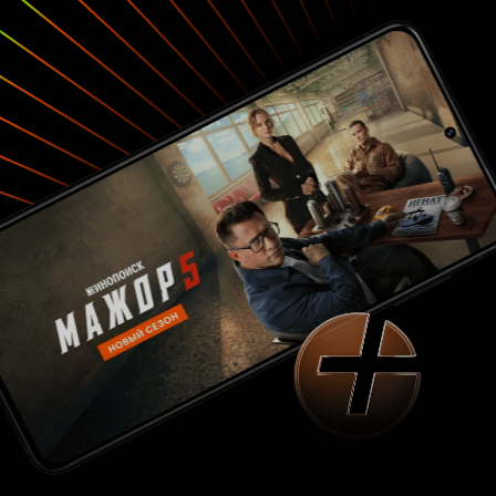
австралийской усадьбе Монте-Кристо сразу
после ее постройки умерло сразу семеро
человек и никто так и не сумел объяснить, из-
за чего именно это произошло. Подобный мест
на нашем голубом шаре более, чем достаточно
и каждое из них достойно особого внимания.
Одно из них находится в тихой английской
деревушке Борли, где некогда был расположен
дом, от одного упоминания которого у людей
по спине пробегал холодок. Как говорит нам
официальная история, дом был построен
преподобным Генри Буллом в 1862 году на
месте старинного особняка, от которого
практически ничего не осталось. А так как у
Булл был человеком, который ни в чем себя не
ограничивал, то архитекторам пришлось
воссоздать целый дворец с кучей спален,
рассчитанных в общем числе на целых
четырнадцать детей. Конечно, столь много
наследников у преподобного не было, и тем не
менее он не собирался тесниться в скромном
строении, тогда как его средства позволяли
создать нечто масштабное. Однако вопреки
тому, что дом был построен при жизни
хозяина, это не уберегло его обитателей от