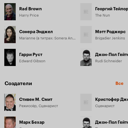
Rad Brown
Георгий Тейло
Harry Price
The Nun
Сонера Энджел
Мэтт Роджерс
Marianne (в титрах: Sonera Angel)
Brigadier Jenkins
Гарри Руст
Джон-Пол Гейт
Edward Gibson
Rudi Schneider
Создатели
Все
Стивен М. Смит
Кристофер Дж
Режиссёр, Сценарист
Сценарист
Марк Бехар
Джон-Пол Гейт
Сценарист
Продюсер