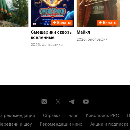
Билеты
Билеты
Смешарики сквозь
Майкл
Зл
вселенные
мер
2026, биография
2026, фантастика
202
а рекомендаций
Справка
Блог
Кинопоиск PRO
П
Передачи и шоу
Рекомендации кино
Акции и подписка