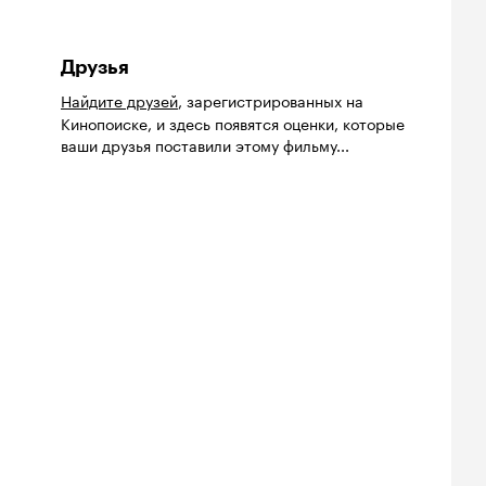
Друзья
Найдите друзей
, зарегистрированных на
Кинопоиске, и здесь появятся оценки, которые
ваши друзья поставили этому фильму...
йтинг
Рейтинг
Рейтинг
8
7.0
7.2
нопоиска
Кинопоиска
Кинопоиска
8
7.0
7.2