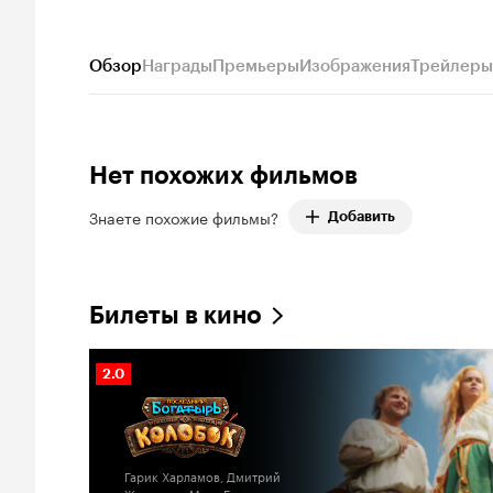
Обзор
Награды
Премьеры
Изображения
Трейлеры
Нет похожих фильмов
Знаете похожие фильмы?
Добавить
Билеты в кино
Рейтинг
2.0
Кинопоиска
2.0
Гарик Харламов, Дмитрий