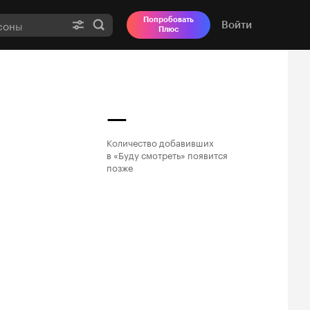
Попробовать
Войти
Плюс
—
Количество добавивших

в «Буду смотреть» появится

позже