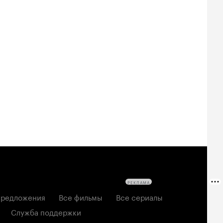
Билеты
Билеты
Билеты
овещие
На деревню
Старый орёл
твецы: Пекло
дедушке 2
2026, семейный
6, ужасы
2026, комедия
РЕКЛАМА
редложения
Все фильмы
Все сериалы
Служба поддержки