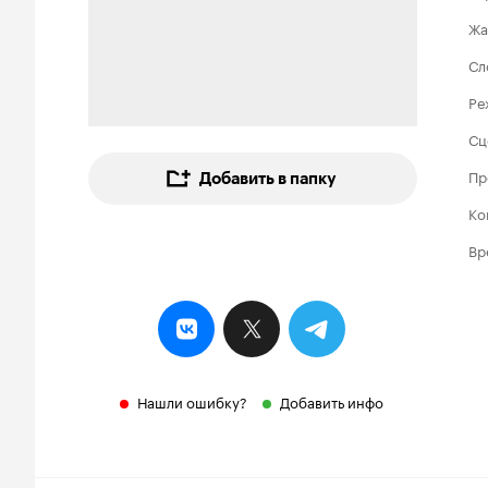
Жа
Сл
Ре
Сц
Пр
Добавить в папку
Ко
Вр
Нашли ошибку?
Добавить инфо