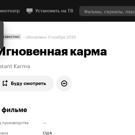
инотеатр
Установить на ТВ
– обновлено
11 ноября 2020
еизвестно
Мгновенная карма
nstant Karma
Буду смотреть
 фильме
д производства
—
рана
США