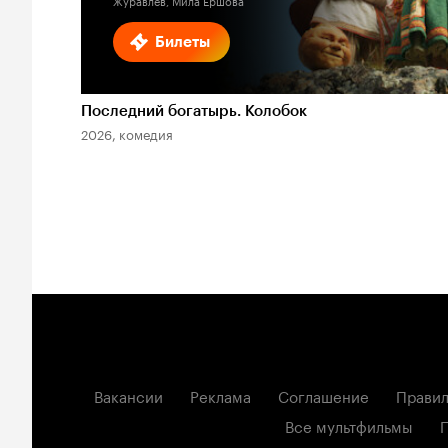
Журавлев, Мила Ершова
Билеты
Последний богатырь. Колобок
2026, комедия
Вакансии
Реклама
Соглашение
Правил
Все мультфильмы