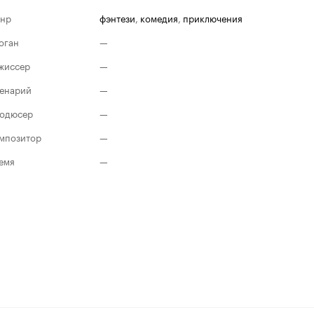
нр
фэнтези
,
комедия
,
приключения
оган
—
жиссер
—
енарий
—
одюсер
—
мпозитор
—
емя
—