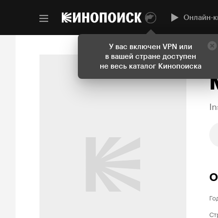
Онлайн-к
У вас включен VPN или
в вашей стране доступен
Н
не весь каталог Кинопоиска
I
О
Го
Ст