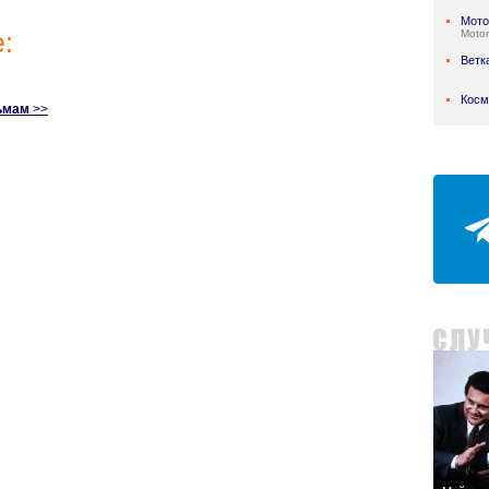
Мото
:
Motor
Ветк
Косм
ьмам
>>