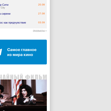
р Сити
20.08
 City
а сирени
27.08
ос как предчувствие
03.09
премьеры