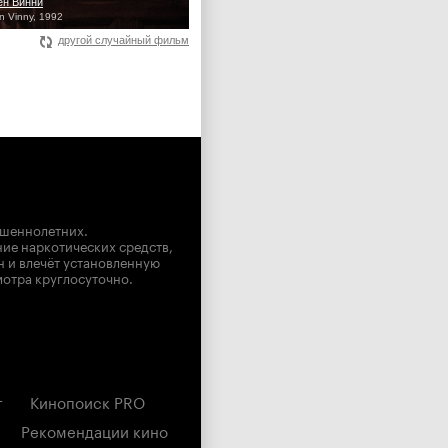
ен Винни
n Vinny, 1992
другой случайный фильм
ршеннолетних.
ние наркотических средств,
н и влечёт установленную
мотра круглосуточно.
г
Кинопоиск PRO
Рекомендации кино