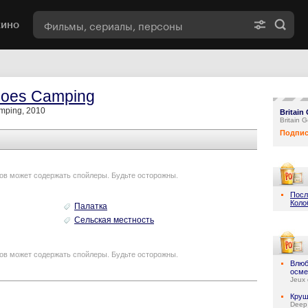
кино
 Goes Camping
amping, 2010
Britain
Britain
Подпис
ов может содержать спойлеры. Будьте осторожны.
Посл
Коло
Палатка
Сельская местность
ов может содержать спойлеры. Будьте осторожны.
Влюб
осме
Jeux 
Круш
Deep