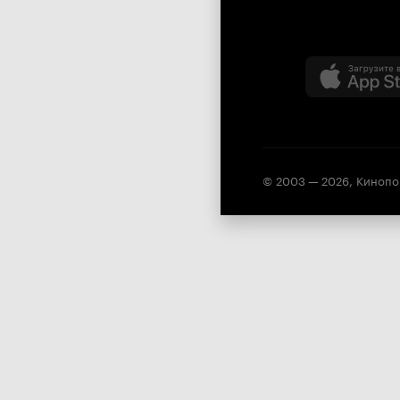
© 2003 —
2026
,
Кинопо