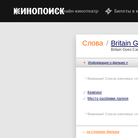
Онлайн-кинотеатр
Билеты в 
Слова
/
Britain
Britain Goes C
Информация o фильме »
* Внимание! Список ключевых сл
Кемпинг
Место разбивки лагеря
* Внимание! Список ключевых сл
←
на страницу фильма