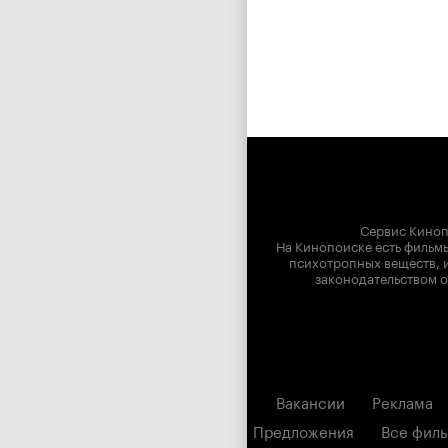
Сервис Киноп
На Кинопоиске есть фильмы
психотропных веществ, и
законодательством о
Вакансии
Реклама
Предложения
Все фил