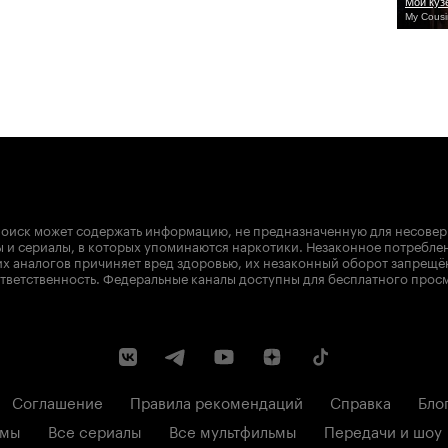
Мой куз
My Cousi
оиск может содержать информацию, не предназначенную для несове
 и сериалы, в которых упоминаются наркотики. Незаконное потребле
х аналогов причиняет вред здоровью, их незаконный оборот запрещё
тветственность. Федеральные каналы доступны для бесплатного прос
Соглашение
Правила рекомендаций
Справка
Бло
ьмы
Все сериалы
Все мультфильмы
Передачи и шоу