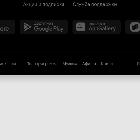
Акции и подписка
Служба поддержки
иск
Телепрограмма
Музыка
Афиша
Книги
П
18
+