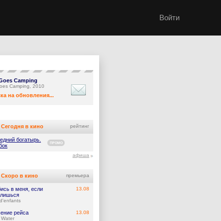
Войти
 Goes Camping
 Goes Camping, 2010
ка на обновления...
Сегодня в кино
рейтинг
едний богатырь.
ПРОМО
бок
афиша
Скоро в кино
премьера
ись в меня, если
13.08
лишься
d'enfants
ение рейса
13.08
 Water