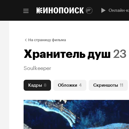
Онлайн-к
На страницу фильма
Хранитель душ
23
Soulkeeper
Кадры
8
Обложки
4
Скриншоты
11