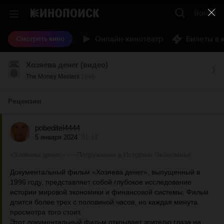
Войти
Онлайн-кинотеатр
Билеты в 
Смотреть кино
Хозяева денег (видео)
The Money Masters
1996
Рецензии
pobeditel4444
5 января 2024
01:13
«Хозяева денег» — Погружение в Историю Экономики
Документальный фильм «Хозяева денег», выпущенный в
1996 году, представляет собой глубокое исследование
истории мировой экономики и финансовой системы. Фильм
длится более трех с половиной часов, но каждая минута
просмотра того стоит.
Этот документальный фильм открывает зрителю глаза на