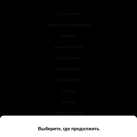
Соглашение
Правила рекомендаций
Справка
Кинопоиск PRO
Все фильмы
Все сериалы
Что посмотреть
Афиша
Музыка
Телепрограмма
Книги
Служба поддержки