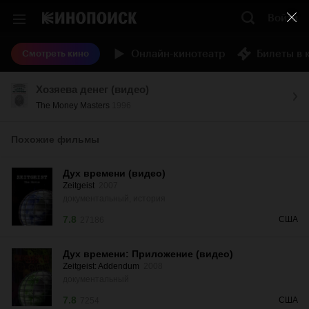
Войти
Онлайн-кинотеатр
Билеты в 
Смотреть кино
Хозяева денег (видео)
The Money Masters
1996
Похожие фильмы
Дух времени (видео)
Zeitgeist
2007
документальный, история
7.8
США
27186
Дух времени: Приложение (видео)
Zeitgeist: Addendum
2008
документальный
7.8
США
7254