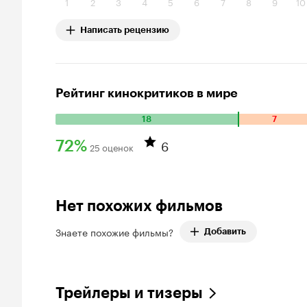
1
2
3
4
5
6
7
8
9
10
Написать рецензию
Рейтинг кинокритиков в мире
18
7
Количество положительных оценок: 18. Количество отрица
6
72%
25 оценок
Рейтинг Кинопоиска 72%
Нет похожих фильмов
Знаете похожие фильмы?
Добавить
Трейлеры и тизеры