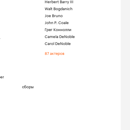
Herbert Barry III
Walt Bogdanich
Joe Bruno
John P. Coale
Грег Коннолли
Camela DeNoble
.
Carol DeNoble
87 актеров
per
сборы