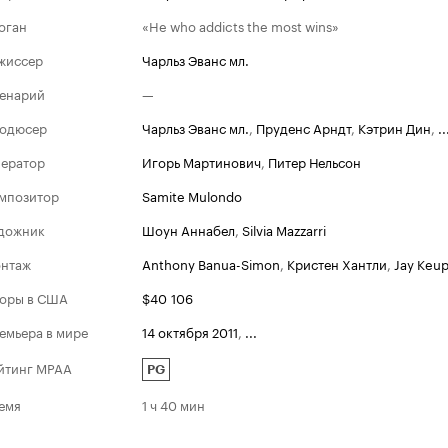
оган
«He who addicts the most wins»
жиссер
Чарльз Эванс мл.
енарий
—
одюсер
Чарльз Эванс мл.
,
Пруденс Арндт
,
Кэтрин Дин
,
..
ератор
Игорь Мартинович
,
Питер Нельсон
мпозитор
Samite Mulondo
дожник
Шоун Аннабел
,
Silvia Mazzarri
нтаж
Anthony Banua-Simon
,
Кристен Хантли
,
Jay Keu
оры в США
$40 106
емьера в мире
14 октября 2011
,
...
йтинг MPAA
PG
емя
1 ч 40 мин