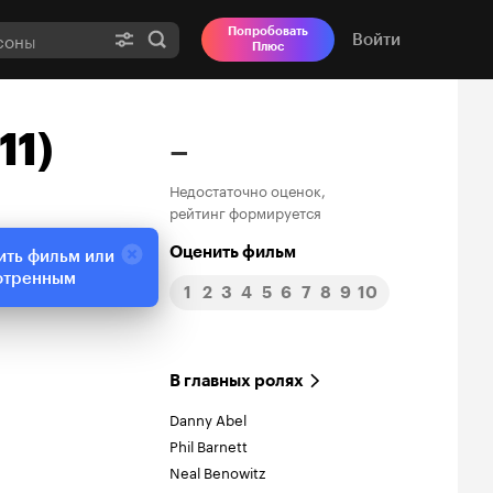
Попробовать
Войти
Плюс
11)
–
Недостаточно оценок,
рейтинг формируется
Оценить фильм
ить фильм или
отренным
1
2
3
4
5
6
7
8
9
10
В главных ролях
Danny Abel
Phil Barnett
Neal Benowitz