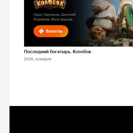
Гарик Харламов, Дмитрий
Журавлев, Мила Ершова
Билеты
Последний богатырь. Колобок
2026, комедия