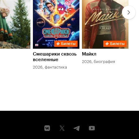
Билеты
Билеты
Смешарики сквозь
Майкл
Зл
вселенные
мер
2026, биография
2026, фантастика
202