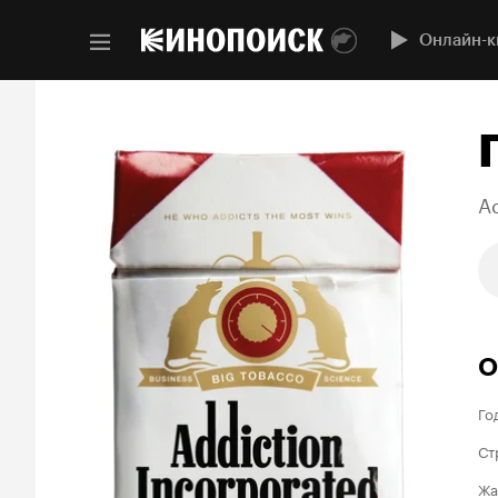
Онлайн-к
A
О
Го
Ст
Жа