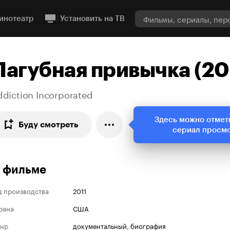
инотеатр
Установить на ТВ
Пагубная привычка (20
ddiction Incorporated
Здесь можно отмет
Буду смотреть
сериал просм
 фильме
д производства
2011
рана
США
нр
документальный
,
биография