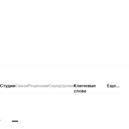
Студии
Связи
Рецензии
Саундтреки
Ключевые
Еще...
слова
–