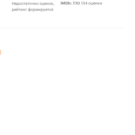
134 оценки
Недостаточно оценок,
IMDb
:
7.10
рейтинг формируется
тельных оценок: 7.