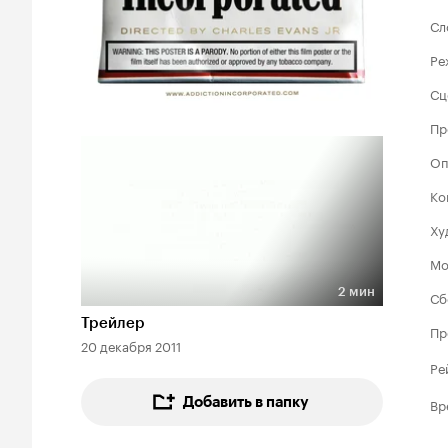
Сл
Ре
Сц
Пр
Оп
Ко
Ху
Мо
2 мин
Сб
Длительность 2 мин
Трейлер
Пр
20 декабря 2011
Ре
Добавить в папку
Вр