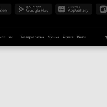
иск
Телепрограмма
Музыка
Афиша
Книги
П
18
+