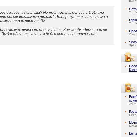
Evil 
Ястр
овые кадры из фильма? Не пропустить релиз на DVD или
The 
ете новые рекламные ролики? Интересуетесь новостями о
Горн
 комментарии зрителей?
The 
а помогут ничего не пропустить. Вам необходимо просто
Пред
у. Выбирайте то, что вам действительно интересно!
Cave
Чело
Spid
Посл
Коло
Влюб
осме
Jeux 
Круш
Deep
Мото
Motor
Ветк