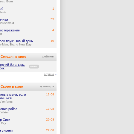
Dead Burn
еб
1
Hawk
ичная
55
Housemaid
остережение
4
at
век-паук: Новый день
10
er-Man: Brand New Day
Сегодня в кино
рейтинг
едний богатырь.
ПРОМО
бок
афиша
Скоро в кино
премьера
ись в меня, если
13.08
лишься
d'enfants
ение рейса
13.08
 Water
р Сити
20.08
 City
а сирени
27.08