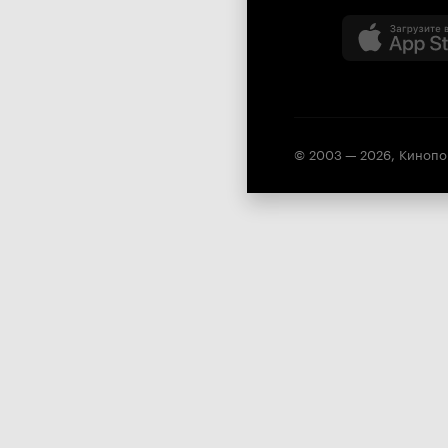
© 2003 —
2026
,
Кинопо