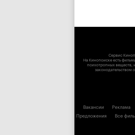
Сервис Киноп
На Кинопоиске есть фильмы
психотропных веществ, и
законодательством о
Вакансии
Реклама
Предложения
Все фил