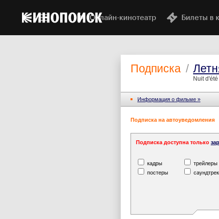
Онлайн-кинотеатр
Билеты в 
Подписка
/
Летн
Nuit d'été
Информация o фильме »
Подписка на автоуведомления
Подписка доступна только
за
кадры
трейлеры
постеры
саундтрек