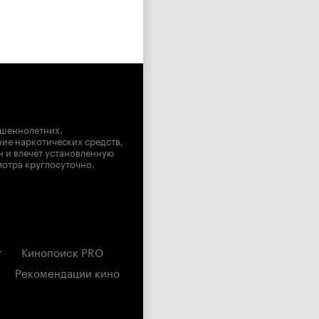
ршеннолетних.
ние наркотических средств,
н и влечёт установленную
мотра круглосуточно.
г
Кинопоиск PRO
Рекомендации кино