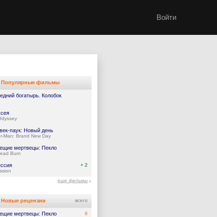
Войти
Популярные фильмы
едний богатырь. Колобок
сея
Odyssey
век-паук: Новый день
er-Man: Brand New Day
ещие мертвецы: Пекло
Dead Burn
ссия
+ 2
ssion
еще фильмы
Новые рецензии
всего
ещие мертвецы: Пекло
8