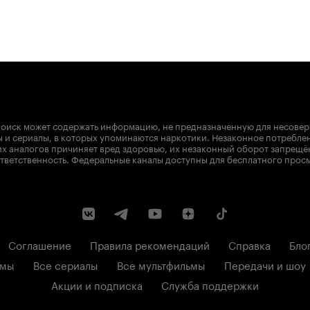
оиск может содержать информацию, не предназначенную для несове
 и сериалы, в которых упоминаются наркотики. Незаконное потребле
х аналогов причиняет вред здоровью, их незаконный оборот запрещё
тветственность. Федеральные каналы доступны для бесплатного прос
Соглашение
Правила рекомендаций
Справка
Бло
ьмы
Все сериалы
Все мультфильмы
Передачи и шоу
Акции и подписка
Служба поддержки