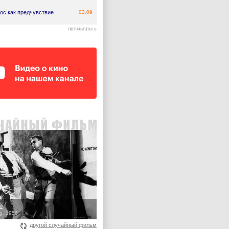
ос как предчувствие
03.09
премьеры
о
ng, 1956
другой случайный фильм