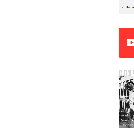
Косм
Убийств
The Killi