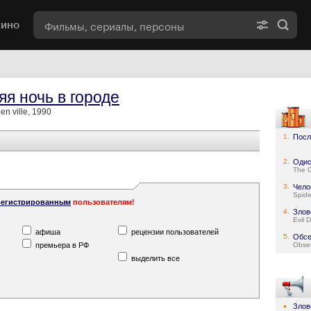
кино
яя ночь в городе
 en ville, 1990
1.
Посл
2.
Одис
The 
3.
Чело
Spid
регистрированным
пользователям!
4.
Злов
Evil 
афиша
рецензии пользователей
5.
Обсе
премьера в РФ
Obse
выделить все
Злов