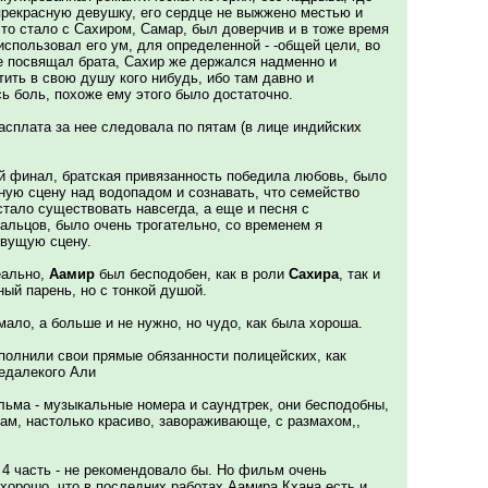
прекрасную девушку, его сердце не выжжено местью и
это стало с Сахиром, Самар, был доверчив и в тоже время
использовал его ум, для определенной - -общей цели, во
не посвящал брата, Сахир же держался надменно и
тить в свою душу кого нибудь, ибо там давно и
ь боль, похоже ему этого было достаточно.
асплата за нее следовала по пятам (в лице индийских
й финал, братская привязанность победила любовь, было
ную сцену над водопадом и сознавать, что семейство
тало существовать навсегда, а еще и песня с
альцов, было очень трогательно, со временем я
рвущую сцену.
еально,
Аамир
был бесподобен, как в роли
Сахира
, так и
ый парень, но с тонкой душой.
 мало, а больше и не нужно, но чудо, как была хороша.
олнили свои прямые обязанности полицейских, как
недалекого Али
льма - музыкальные номера и саундтрек, они бесподобны,
ам, настолько красиво, завораживающе, с размахом,,
 4 часть - не рекомендовало бы. Но фильм очень
хорошо, что в последних работах Аамира Кхана есть и