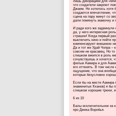
лишь декорацией для «блис
что создатели закроют по
Джаем. Но хотелось хотя б
создается впечатление, чт
сцена на пару минут со зв
дали помянуть мамочку и 
И ради кого же задвинули 
да, у него интересная рол
страшон! Когда первый раз
выключить кино и пойти п
компенсируют внешнюю неп
Да и тот же Удай Чопра – 
совсем не красавец. Но то
слишком вжился в роль ме
сочувствуешь и хочется, ч
фильм Аамира и для Аамир
его оттенять. В том числе 
ощущение, что она вообщ
которые безусловно хорош
Если бы на месте Аамира б
знаменитых Кханов) я бы 
слишком хорошие трюки, и
6 из 10
Балы исключительное за к
про Джека Воробья.