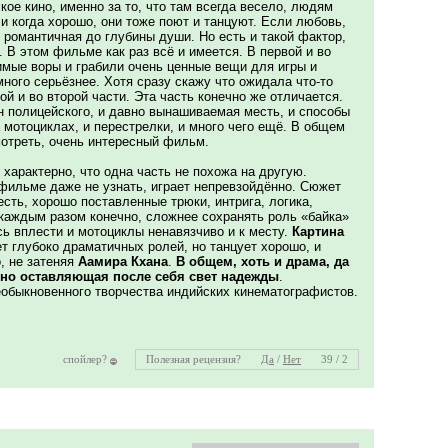
кое кино, именно за то, что там всегда весело, людям
 и когда хорошо, они тоже поют и танцуют. Если любовь,
и романтичная до глубины души. Но есть и такой фактор,
. В этом фильме как раз всё и имеется. В первой и во
имые воры и грабили очень ценные вещи для игры и
много серьёзнее. Хотя сразу скажу что ожидала что-то
вой и во второй части. Эта часть конечно же отличается.
ан полицейского, и давно вынашиваемая месть, и способы
а мотоциклах, и перестрелки, и много чего ещё. В общем
мотреть, очень интересный фильм.
, характерно, что одна часть не похожа на другую.
фильме даже не узнать, играет непревзойдённо. Сюжет
сть, хорошо поставленные трюки, интрига, логика,
каждым разом конечно, сложнее сохранять роль «байка»
ь вплести и мотоциклы ненавязчиво и к месту.
Картина
ает глубоко драматичных ролей, но танцует хорошо, и
, не затеняя
Аамира Кхана
.
В общем, хоть и драма, да
, но оставляющая после себя свет надежды
.
быкновенного творчества индийских кинематографистов.
спойлер?
Полезная рецензия?
Да
/
Нет
39 / 2