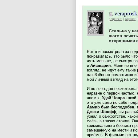
verapros
рецензии
оценки
Стальна у на
шагов печать
отправимся с
Вот я и посмотрела за нед
понравилась, это было что
чуть меньше, не смотря н
и
Айшвария
. Меня не вп
взгляд, не идут ему такие
влюблённых романтиков иг
мой личный взгляд на этог
И вот сегодня посмотрела
наравне с первой частью.
частях,
Удай Чопра
такой 
это уже само по себе подр
Аамир был бесподобен, п
Джеки Шрофф
, сыгравши
узнал о банкротстве, какой
слёзы в глазах стояли. Оч
криминального боевика пр
замешанную на мести и и
приёмов. В фильме нет по