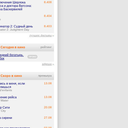
лючения Шерлока
8.406
а и доктора Ватсона:
ка Баскервилей
8.404
n
инатор 2: Судный день
8.403
nator 2: Judgment Day
лучшие фильмы
Сегодня в кино
рейтинг
едний богатырь.
ПРОМО
бок
афиша
Скоро в кино
премьера
ись в меня, если
13.08
лишься
d'enfants
ение рейса
13.08
 Water
р Сити
20.08
 City
а сирени
27.08
03.09