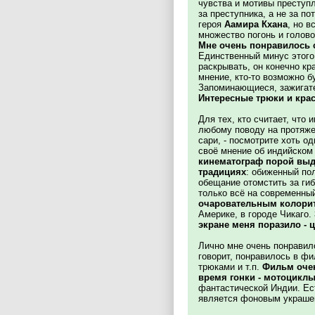
чувства и мотивы преступл
за преступника, а не за п
героя
Аамира Кхана
, но в
множество погонь и голово
Мне очень понравилось с
Единственный минус этого
раскрывать, он конечно кр
мнение, кто-то возможно б
Запоминающиеся, зажигате
Интересные трюки и кра
Для тех, кто считает, что
любому поводу на протяже
сари, - посмотрите хоть 
своё мнение об индийском 
кинематограф порой выда
традициях
: обиженный пол
обещание отомстить за гиб
только всё на современны
очаровательным колори
Америке, в городе Чикаго.
экране меня поразило - ц
Лично мне очень понравило
говорит, понравилось в фи
трюками и т.п.
Фильм очен
время гонки - мотоцикл
фантастической Индии. Ест
является фоновым украше