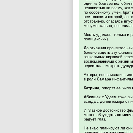
один из братьев полюбил 
ненавистью ко всему, как 
по особенному умен, брат 
все тонкости которой, он 
отстранено, опасаясь впус
монументально, поселилас
Месть удалась, только и р
полицейских).
До отчаяния пронзительны
больно видеть эту финаль
гениальных циркачей перес
воспоминаниями о жизни м
перестала смотреть душу
Актеры, все вписались ид
в роли
Самара
инфантильн
Катрина
, говорят ее было
Абхишек
с
Удаем
тоже вып
всегда с долей юмора от 
И главное достоинство фи
можно обсуждать по минут
радует глаз.
Не знаю планируют ли они
понравился и запомнился, 