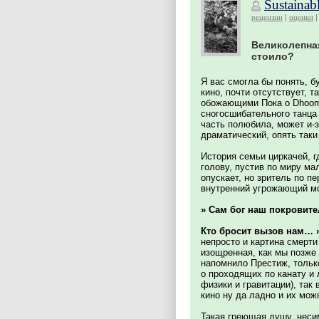
Sustainab
рецензии
оценки
Великолепная
стоило?
Я вас смогла бы понять, б
кино, почти отсутствует, 
обожающими Пока о Dhoom 
сногосшибательного танца 
часть полюбила, может и-
драматический, опять таки
История семьи циркачей, г
голову, пустив по миру ма
опускает, но зритель по 
внутренний угрожающий мо
» Сам бог наш покровите
Кто бросит вызов нам… »
непросто и картина смерти
изощренная, как мы позже 
напомнило Престиж, тольк
о проходящих по канату и 
физики и гравитации), так
кино ну да ладно и их мож
Такая греющая душу, неси