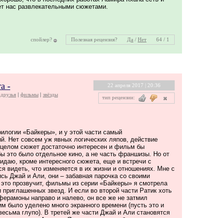
ует нас развлекательными сюжетами.
спойлер?
Полезная рецензия?
Да
/
Нет
64 / 1
а -
22 апреля 2017 | 20:36
друзья
фильмы
звёзды
тип рецензии:
илогии «Байкеры», и у этой части самый
й. Нет совсем уж явных логических ляпов, действие
 целом сюжет достаточно интересен и фильм бы
ы это было отдельное кино, а не часть франшизы. Но от
идаю, кроме интересного сюжета, еще и встречи с
я видеть, что изменяется в их жизни и отношениях. Мне с
сь Джай и Али, они – забавная парочка со своими
 это прозвучит, фильмы из серии «Байкеры» я смотрела
и приглашенных звезд. И если во второй части Ратик хоть
ферамоны направо и налево, он все же не затмил
им было уделено много экранного времени (пусть это и
есьма глупо). В третей же части Джай и Али становятся