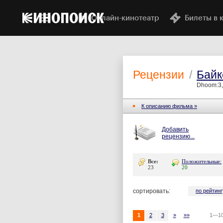
Онлайн-кинотеатр
Билеты в 
Рецензии
/
Байк
Dhoom:3,
К описанию фильма »
Добавить
рецензию...
Все:
Положительные:
23
20
сортировать:
по рейтинг
1
2
3
»
»»
1—10