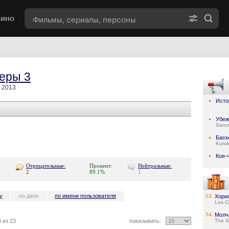
кино
еры 3
 2013
Исто
Убе
Sanc
Баск
Kuro
Кое-
Отрицательные:
Процент:
Нейтральные:
2
89.1%
1
у
по дате
по имени пользователя
53.
Хори
Les C
54.
Молч
 из 23
показывать:
The S