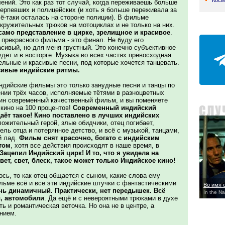
Косм
ений. Это как раз тот случай, когда переживаешь больше
отерпевших и полицейских (и хоть я больше переживала за
сё-таки осталась на стороне полиции). В фильме
кружительных трюков на мотоциклах и не только на них.
амо представление в цирке, зрелищное и красивое
.
 прекрасного фильма - это финал. Не буду его
асивый, но для меня грустный. Это конечно субъективное
удет и в восторге. Музыка во всех частях превосходная.
льные и красивые песни, под которые хочется танцевать.
сивые индийские ритмы.
 индийские фильмы это только занудные песни и танцы по
нии трёх часов, исполняемые тётями в разноцветных
один современный качественный фильм, и вы поменяете
кино на 100 процентов!
Современный индийский
ёт такое! Кино поставлено в лучших индийских
ожительный герой, злые обидчики, отец погибает,
ель отца и потерянное детство, и всё с музыкой, танцами,
й лад.
Фильм снят красочно, богато с индийским
том
, хотя все действия происходят в наше время, в
Зацепил Индийский цирк! И то, что я увидела на
вет, свет, блеск, такое может только Индийское кино!
сь, то как отец общается с сыном, какие слова ему
льме всё и все эти индийские штучки с фантастическими
Во имя 
ь динамичный. Практически, нет передышек. Всё
In the N
ы, автомобили
. Да ещё и с невероятными трюками в духе
ь и романтическая веточка. Но она не в центре, а
нием.