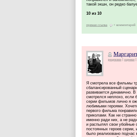
такой экшн, он редко бал
10 из 10
прямая ссылка
+ комментарий
Маргарит
рецензии
оценки
Я смотрела все фильмы тр
сбалансированный сценари
развивается динамично. В
смотрелся неплохо, если б
серии фильмов лично я ож
любимыми героями. Хочетс
первого фильма понравили
приколами. Как ни странно
именно ради них, а не рад
и распылял свои убойные 
постоянных героев серии, 
было реализовано подчас в