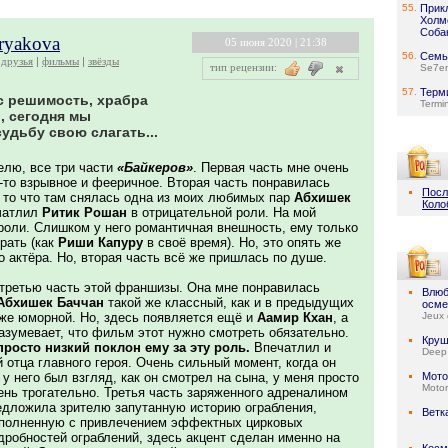
55.
Прик
Холмс
Соба
kryakova
05 июня 2020 | 21:38
56.
Семь
друзья
фильмы
звёзды
тип рецензии:
Se7e
57.
Терм
с решимость, храбра
Termi
, сегодня мы
удьбу свою слагать...
елю, все три части
«Байкеров»
. Первая часть мне очень
-то взрывное и фееричное. Вторая часть понравилась
Посл
а то что там снялась одна из моих любимых пар
Абхишек
Коло
ечатлил
Ритик Рошан
в отрицательной роли. На мой
 роли. Слишком у него романтичная внешность, ему только
рать (как
Риши Капуру
в своё время). Но, это опять же
о актёра. Но, вторая часть всё же пришлась по душе.
 третью часть этой франшизы. Она мне понравилась
Влюб
Абхишек Баччан
такой же классный, как и в предыдущих
осме
же юморной. Но, здесь появляется ещё и
Аамир Кхан
, а
Jeux 
азумевает, что фильм этот нужно смотреть обязательно.
Круш
росто низкий поклон ему за эту роль.
Впечатлил и
Deep
й отца главного героя. Очень сильный момент, когда он
 у него был взгляд, как он смотрел на сына, у меня просто
Мото
Motor
ень трогательно. Третья часть заряженного адреналином
едложила зрителю запутанную историю ограбления,
Ветк
сполненную с привлечением эффектных цирковых
дробностей ограблений, здесь акцент сделан именно на