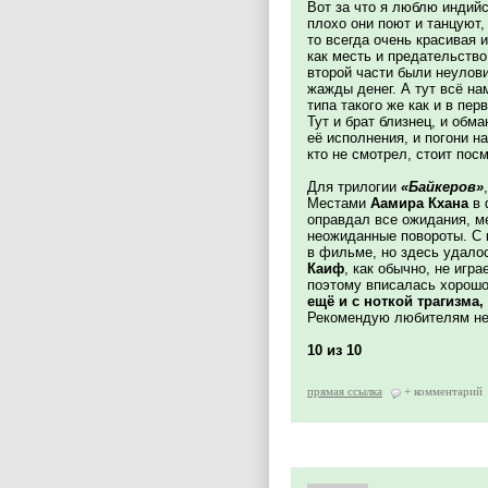
Вот за что я люблю индийс
плохо они поют и танцуют,
то всегда очень красивая 
как месть и предательство
второй части были неулов
жажды денег. А тут всё на
типа такого же как и в пер
Тут и брат близнец, и обм
её исполнения, и погони н
кто не смотрел, стоит пос
Для трилогии
«Байкеров»
Местами
Аамира Кхана
в 
оправдал все ожидания, ме
неожиданные повороты. С 
в фильме, но здесь удалос
Каиф
, как обычно, не игр
поэтому вписалась хорошо
ещё и с ноткой трагизма
Рекомендую любителям нео
10 из 10
прямая ссылка
+ комментарий