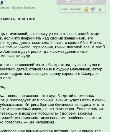
le
27 июня 2017 | 13:24
друзья
фильмы
звёзды
тип рецензии:
 месть, оно того
удь я мужчиной, поскольку у них интерес к индийскому
так, если что поерничать над своими женщинами, его
3, ждала долго, смотрела 2 часть и кроме Айш, Ритика,
не помню ничего, ограбления, гонки, пожалуй все. А вот 3
за Аамира в двух ролях, да и сюжет динамичный,
 мальчишки чудо.
де отец не снесший тяготы банкротства, пускает пулю в
лолетних детей, становление и судьбу мальчишек, автор
первым кадрам надевающего шляпу взрослого Сахира и
нолог...
ль,
...
, невольно сознает, что судьба детей сложилась
 отца преследует их и поныне, значит будет месть и очень
убеждаемся. Интрига братьев близнецов из ящика, что то
о там волшебный ящик, но нет близнецов. Если вспомнить
летающих в воздухе мотоциклах ( вопреки законам
 в индийских фильмах такое навалом, особенно в южном
но потерпеть — без неприязни.
мулированная романтическая история, без надрыва, где