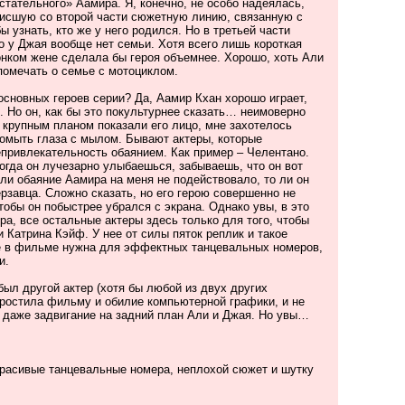
тательного» Аамира. Я, конечно, не особо надеялась,
висшую со второй части сюжетную линию, связанную с
ы узнать, кто же у него родился. Но в третьей части
о у Джая вообще нет семьи. Хотя всего лишь короткая
онком жене сделала бы героя объемнее. Хорошо, хоть Али
помечать о семье с мотоциклом.
основных героев серии? Да, Аамир Кхан хорошо играет,
ь. Но он, как бы это покультурнее сказать… неимоверно
 крупным планом показали его лицо, мне захотелось
ромыть глаза с мылом. Бывают актеры, которые
ривлекательность обаянием. Как пример – Челентано.
когда он лучезарно улыбаешься, забываешь, что он вот
 ли обаяние Аамира на меня не подействовало, то ли он
рзавца. Сложно сказать, но его герою совершенно не
тобы он побыстрее убрался с экрана. Однако увы, в это
а, все остальные актеры здесь только для того, чтобы
и Катрина Кэйф. У нее от силы пяток реплик и такое
е в фильме нужна для эффектных танцевальных номеров,
и.
ыл другой актер (хотя бы любой из двух других
простила фильму и обилие компьютерной графики, и не
 даже задвигание на задний план Али и Джая. Но увы…
расивые танцевальные номера, неплохой сюжет и шутку