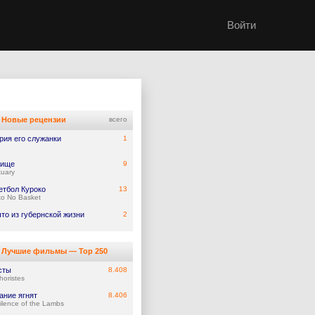
Войти
Новые рецензии
всего
рия его служанки
1
жище
9
tuary
етбол Куроко
13
ko No Basket
что из губернской жизни
2
Лучшие фильмы — Top 250
сты
8.408
horistes
ание ягнят
8.406
ilence of the Lambs