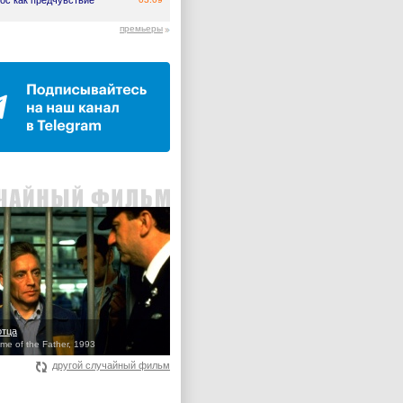
ос как предчувствие
премьеры
отца
ame of the Father, 1993
другой случайный фильм