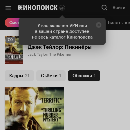
Войти
Онлайн-кинотеатр
Билеты в 
Смотреть кино
У вас включен VPN или
в вашей стране доступен
не весь каталог Кинопоиска
Рейтинг
7.0
Кинопоиска
Джек Тейлор: Пикинёры
7.0
Jack Taylor: The Pikemen
Кадры
21
Съёмки
1
Обложки
1