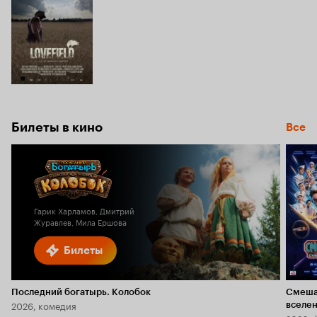
Билеты в кино
Все
Гарик Харламов, Дмитрий
Журавлев, Мила Ершова
Билеты
Последний богатырь. Колобок
Смеша
2026, комедия
вселе