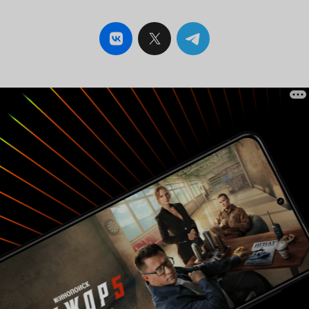
концовкой. Он состоит из двух контрастных
частей, таким образом за короткое время,
отведенное короткометражкам, достигается
эффект неожиданности. После переломного
момента с одеялом, можно увидеть, как все
жуткие штампованные мотивы становятся
вполне человечными. Тут и трактор в поле (как
бы обычный трудовой день), полиция, на
казалось бы пустынной трассе, и дяденька,
улыбаясь, уже сойдет за трудягу-фермера, да и
музыка звучит с надеждой. Только ворона себе
не изменяет, красоты ей не прибавилось...
Возможно, искушенный зритель сразу заметит
подвох в несоответствии названия фильма с
его начальным содержанием, таким образом
предвидя неожиданный финал. Но фильм все
равно неплох. 8 из 10