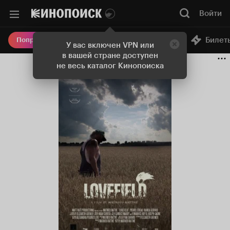
Войти
Онлайн-кинотеатр
Билет
Попробовать Плюс
У вас включен VPN или
в вашей стране доступен
не весь каталог Кинопоиска