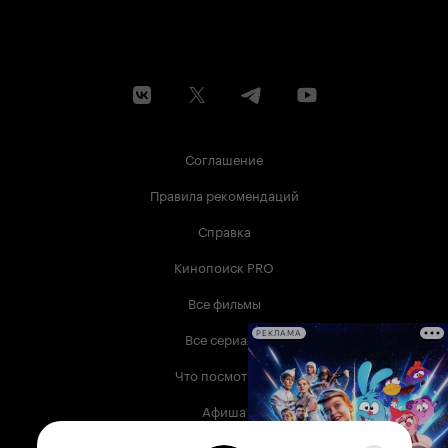
Соглашение
Правила рекомендаций
Справка
Кинопоиск PRO
Все фильмы
Все сериалы
РЕКЛАМА
Что посмотреть
Афиша
Музыка