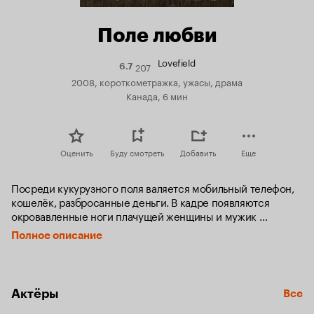
Поле любви
Lovefield
207
Рейтинг
6.7
Кинопоиска
2008, короткометражка, ужасы, драма
6.7
Канада, 6 мин
Оценить
Буду смотреть
Добавить
Еще
Посреди кукурузного поля валяется мобильный телефон, 
кошелёк, разбросанные деньги. В кадре появляются 
окровавленные ноги плачущей женщины и мужик 
с ножом. Он бежит к пикапу, оставленному на дороге 
Полное описание
и судорожно пытается найти какое-нибудь тряпьё. Каркает 
чёрный ворон. Тайна раскрывается в следующих сценах.
Актёры
Все