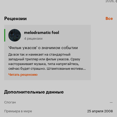
2026, 
Рецензии
Все
melodramatic fool
4 рецензии
'Фильм ужасов' о значимом событии
Да все так и намекает на стандартный
западный триллер или фильм ужасов. Сразу
настораживает музыка, типа напрягайтесь,
сейчас будет страшно. Штампованые мотивы:
пустынная трасса, пшеничное поле подальше
Читать рецензию
от случайных глаз, разбросанные вещи, пятна
крови, крики 'жертвы', такой типовый дядька-
маньячок в таком же типовом комбезе и эта
чертова ворона - все смешали, чтобы
Дополнительные данные
сотворить в сознании зрителя картину чего-то
жуткого и страшного, чтобы вызвать в нас
Слоган
—
представление об изнасиловании или
убийстве. И знаете, получилось. Однозначно
Премьера в мире
25 апреля 2008
фильм задуман, как фильм с неожиданной