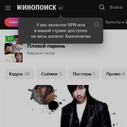
Войти
Онлайн-кинотеатр
Билеты в 
Смотреть кино
У вас включен VPN или
в вашей стране доступен
не весь каталог Кинопоиска
Рейтинг
7.7
Кинопоиска
Плохой парень
7.7
Nappeun namja
Кадры
36
Съёмки
3
Постеры
1
Промо
6