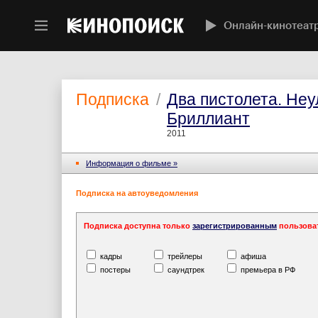
Онлайн-кинотеат
Подписка
/
Два пистолета. Не
Бриллиант
2011
Информация o фильме »
Подписка на автоуведомления
Подписка доступна только
зарегистрированным
пользова
кадры
трейлеры
афиша
постеры
саундтрек
премьера в РФ