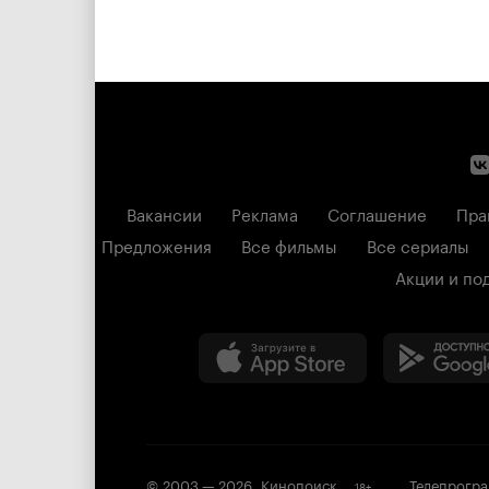
Вакансии
Реклама
Соглашение
Пра
Предложения
Все фильмы
Все сериалы
Акции и по
© 2003 —
2026
,
Кинопоиск
Телепрогр
18
+