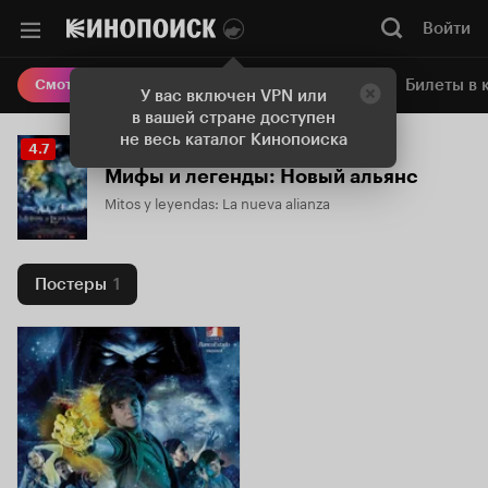
Войти
Онлайн-кинотеатр
Билеты в 
Смотреть кино
У вас включен VPN или
в вашей стране доступен
не весь каталог Кинопоиска
Рейтинг
4.7
Кинопоиска
Мифы и легенды: Новый альянс
4.7
Mitos y leyendas: La nueva alianza
Постеры
1