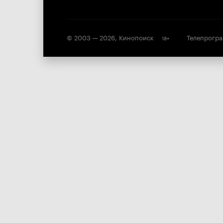
© 2003 —
2026
,
Кинопоиск
Телепрогр
18
+