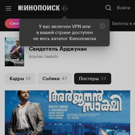
Войти
Онлайн-кинотеатр
Билеты в 
Смотреть кино
У вас включен VPN или
в вашей стране доступен
не весь каталог Кинопоиска
Свидетель Арджунан
Arjunan Saakshi
Кадры
51
Съёмки
47
Постеры
24