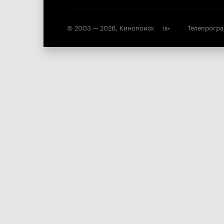
© 2003 —
2026
,
Кинопоиск
Телепрогр
18
+