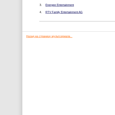
3.
Energee Entertainment
4.
RTV Family Entertainment AG
Назад на страницу мультсериала...