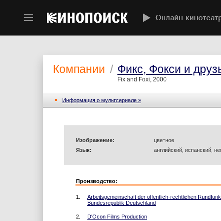
Онлайн-кинотеат
Компании
/
Фикс, Фокси и друз
Fix and Foxi, 2000
Информация o мультсериале »
Изображение:
цветное
Язык:
английский, испанский, н
Производство:
1.
Arbeitsgemeinschaft der öffentlich-rechtlichen Rundfunk
Bundesrepublik Deutschland
2.
D'Ocon Films Production