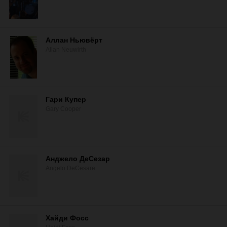
Аллан Ньювёрт
Allan Neuwirth
Гари Купер
Gary Cooper
Анджело ДеСезар
Angelo DeCesare
Хайди Фосс