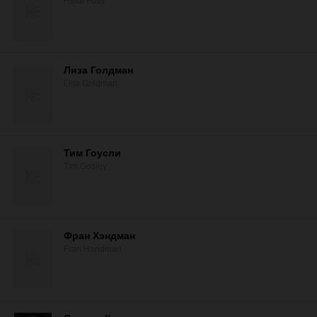
Heidi Foss
Лиза Голдман
Lisa Goldman
Тим Гоусли
Tim Gosley
Фран Хэндман
Fran Handman