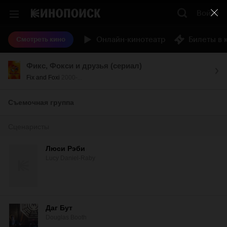
Войти
Онлайн-кинотеатр
Билеты в 
Смотреть кино
Фикс, Фокси и друзья (сериал)
Fix and Foxi
2000-...
Съемочная группа
Сценаристы
Люси Рэби
Lucy Daniel-Raby
Даг Бут
Douglas Booth