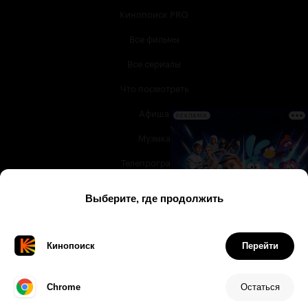
Кинопоиск PRO
Все фильмы
Все сериалы
Что посмотреть
Афиша
РЕКЛАМА
Музыка
Телепрограмма
Книги
Служба поддержки
© 2003 —
2026
,
Кинопоиск
18
+
Проект компании