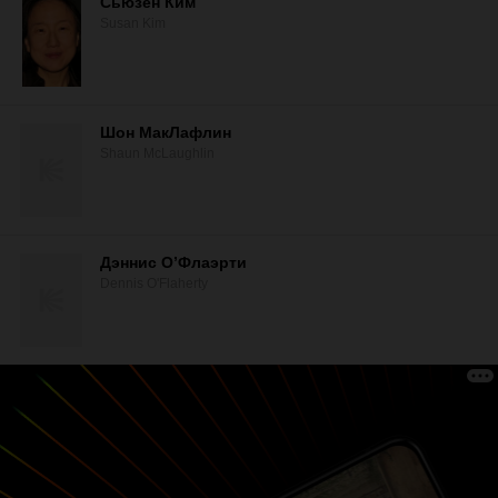
Сьюзен Ким
Susan Kim
Шон МакЛафлин
Shaun McLaughlin
Дэннис О’Флаэрти
Dennis O'Flaherty