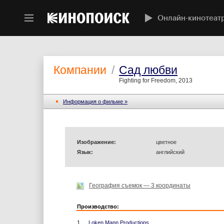
Онлайн-кинотеат
Компании
/
Сад любви
Fighting for Freedom, 2013
Информация o фильме »
Изображение:
цветное
Язык:
английский
География съемок — 3 координаты
Производство:
1.
Loken Mann Productions