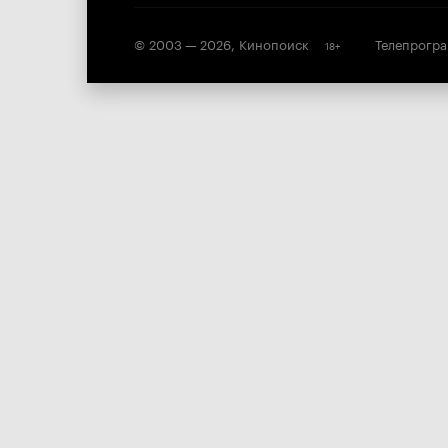
© 2003 —
2026
,
Кинопоиск
Телепрогр
18
+