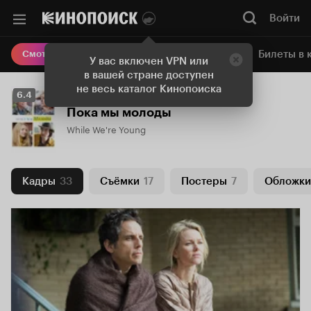
Войти
Онлайн-кинотеатр
Билеты в 
Смотреть кино
У вас включен VPN или
в вашей стране доступен
не весь каталог Кинопоиска
Рейтинг
6.4
Кинопоиска
Пока мы молоды
6.4
While We're Young
Кадры
33
Съёмки
17
Постеры
7
Обложки