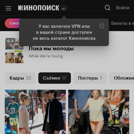
Войти
Онлайн-кинотеатр
Билеты в 
Смотреть кино
У вас включен VPN или
в вашей стране доступен
не весь каталог Кинопоиска
Рейтинг
6.4
Кинопоиска
Пока мы молоды
6.4
While We're Young
Кадры
33
Съёмки
17
Постеры
7
Обложки