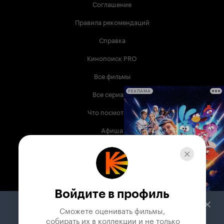
Соглашение
Правила рекомендаций
Справка
Кинопоиск PRO
Все фильмы
Все сериалы
РЕКЛАМА
Что посмотреть
Афиша
Музыка
Телепрограмма
Книги
Войдите в профиль
Служба поддержки
Сможете оценивать фильмы,

 собирать их в коллекции и не только