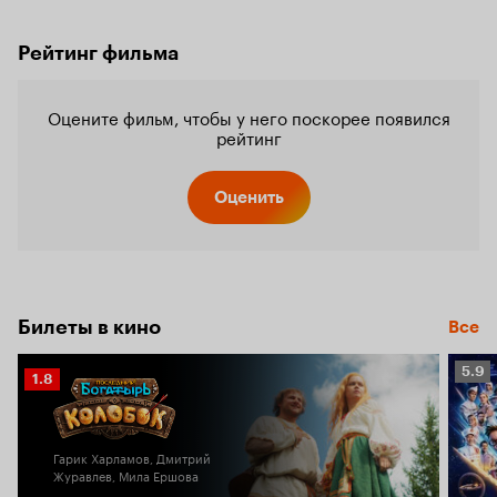
Рейтинг фильма
Оцените фильм, чтобы у него поскорее появился
рейтинг
Оценить
Билеты в кино
Все
Рейт
5.9
Рейтинг
1.8
Кино
Кинопоиска
5.9
1.8
Гарик Харламов, Дмитрий
Журавлев, Мила Ершова