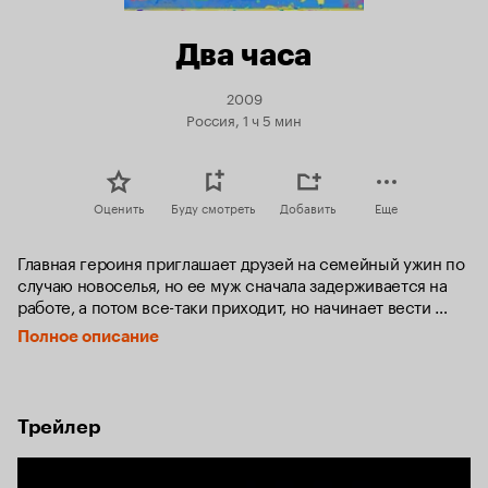
Два часа
2009
Россия, 1 ч 5 мин
Оценить
Буду смотреть
Добавить
Еще
Главная героиня приглашает друзей на семейный ужин по 
случаю новоселья, но ее муж сначала задерживается на 
работе, а потом все-таки приходит, но начинает вести 
себя крайне странно. Сначала он приглашает в дом 
Полное описание
юмориста из подземного перехода, затем в квартире 
появляется его знакомая актриса, а потом — молодое 
дарование, которое оказывается его любовницей.
Трейлер