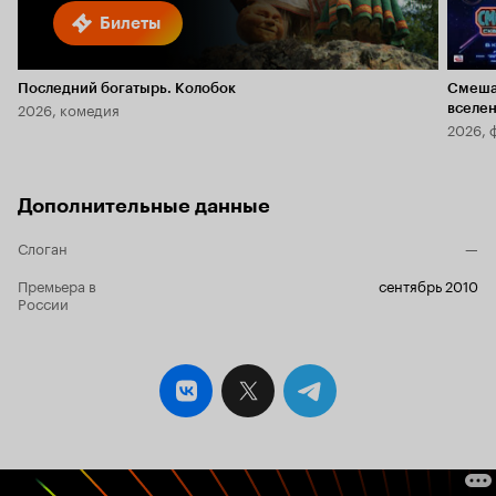
Билеты
Последний богатырь. Колобок
Смеша
2026, комедия
вселе
2026, 
Дополнительные данные
Слоган
—
Премьера в
сентябрь 2010
России