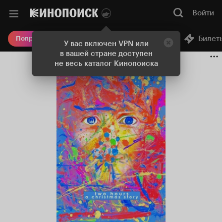
Войти
Онлайн-кинотеатр
Билет
Попробовать Плюс
У вас включен VPN или
в вашей стране доступен
не весь каталог Кинопоиска