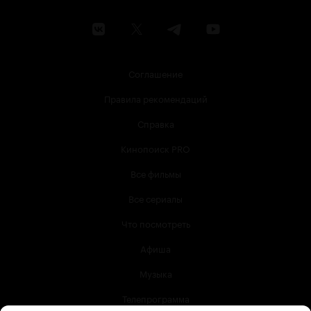
Соглашение
Правила рекомендаций
Справка
Кинопоиск PRO
Все фильмы
Все сериалы
Что посмотреть
Афиша
Музыка
Телепрограмма