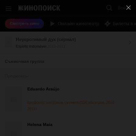
Войти
Онлайн-кинотеатр
Билеты в 
Смотреть кино
Неукротимый дух (сериал)
Espírito Indomável
2010-2011
Съемочная группа
Продюсеры
Eduardo Araújo
продюсер: натурные съемкиs (336 эпизодов, 2010-
2011)
Helena Maia