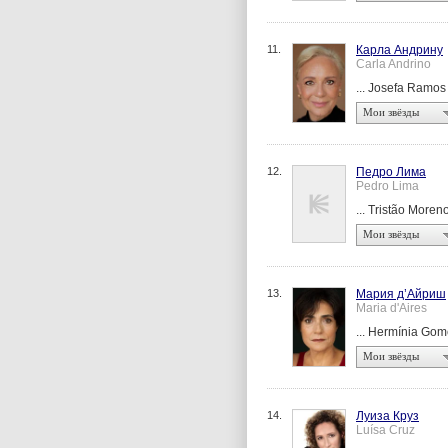
11.
Карла Андрину
Carla Andrino
... Josefa Ramos
Мои звёзды
12.
Педро Лима
Pedro Lima
... Tristão Moren
Мои звёзды
13.
Мария д’Айриш
Maria d'Aires
... Hermínia Go
Мои звёзды
14.
Луиза Круз
Luísa Cruz