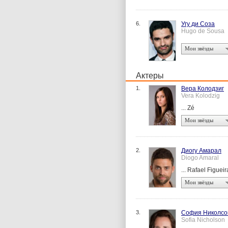
6.
Угу ди Соза
Hugo de Sousa
Мои звёзды
Актеры
1.
Вера Колодзиг
Vera Kolodzig
... Zé
Мои звёзды
2.
Диогу Амарал
Diogo Amaral
... Rafael Figueir
Мои звёзды
3.
София Николсо
Sofia Nicholson