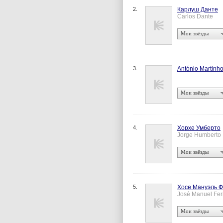
2.
Карлуш Данте
Carlos Dante
Мои звёзды
3.
António Martinh
Мои звёзды
4.
Хорхе Умберто
Jorge Humberto
Мои звёзды
5.
Хосе Мануэль 
José Manuel Fe
Мои звёзды