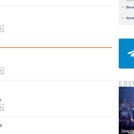
Ветк
Косм
a
н
Люди Ик