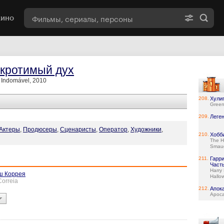
кино
кротимый дух
o Indomável, 2010
208.
Хули
Green
209.
Леге
Актеры
,
Продюсеры
,
Сценаристы
,
Оператор
,
Художники
,
210.
Хобб
The H
Smau
211.
Гарр
Часть
Harry
ш Коррея
Hallow
Correia
212.
Апок
Apoca