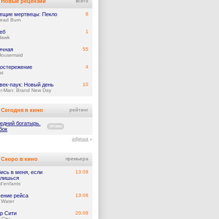
Новые рецензии
всего
ещие мертвецы: Пекло
8
Dead Burn
еб
1
Hawk
ичная
55
Housemaid
остережение
4
at
век-паук: Новый день
10
er-Man: Brand New Day
Сегодня в кино
рейтинг
едний богатырь.
ПРОМО
бок
афиша
Скоро в кино
премьера
ись в меня, если
13.08
лишься
d'enfants
ение рейса
13.08
 Water
р Сити
20.08
 City