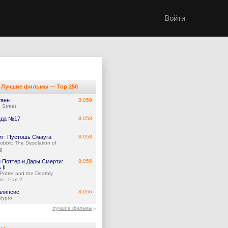
Войти
Лучшие фильмы — Top 250
ганы
8.059
 Street
нда №17
8.058
ит: Пустошь Смауга
8.058
obbit: The Desolation of
g
и Поттер и Дары Смерти:
8.056
 II
 Potter and the Deathly
s - Part 2
алипсис
8.056
lypto
лучшие фильмы