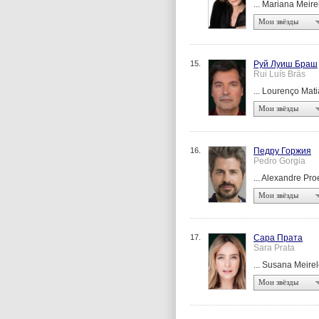
... Mariana Meire
Мои звёзды
15.
Руй Луиш Браш
Rui Luís Brás
... Lourenço Mat
Мои звёзды
16.
Педру Горжия
Pedro Gorgia
... Alexandre Pr
Мои звёзды
17.
Сара Прата
Sara Prata
... Susana Meire
Мои звёзды