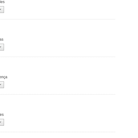
les
ias
oença
les