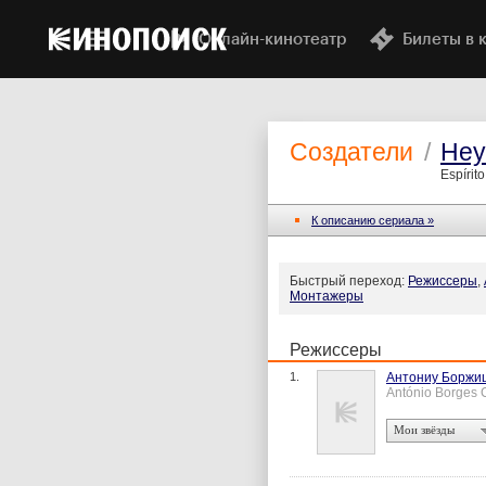
Онлайн-кинотеатр
Билеты в 
Создатели
/
Неу
Espírit
К описанию сериала »
Быстрый переход:
Режиссеры
,
Монтажеры
Режиссеры
1.
Антониу Боржи
António Borges 
Мои звёзды