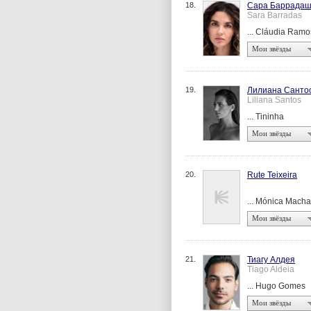
18.
Сара Баррада
Sara Barradas
... Cláudia Ramo
Мои звёзды
19.
Лилиана Санто
Liliana Santos
... Tininha
Мои звёзды
20.
Rute Teixeira
... Mónica Mach
Мои звёзды
21.
Тиагу Алдея
Tiago Aldeia
... Hugo Gomes
Мои звёзды