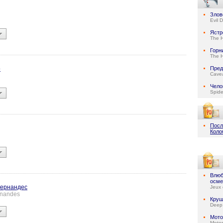
Злов
Evil 
Ястр
The 
Горн
The 
o
Пред
Cave
Чело
Spid
Посл
Коло
Влюб
осме
Фернандес
Jeux 
rnandes
Круш
Deep
Мото
Motor