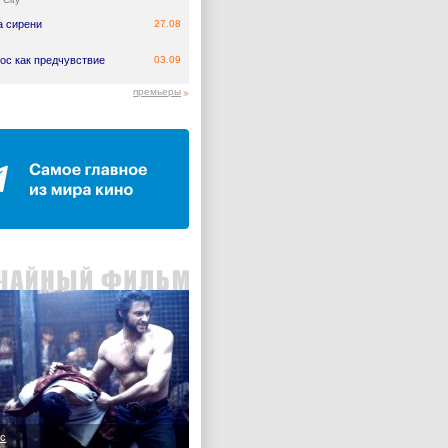
а сирени
27.08
ос как предчувствие
03.09
премьеры
с