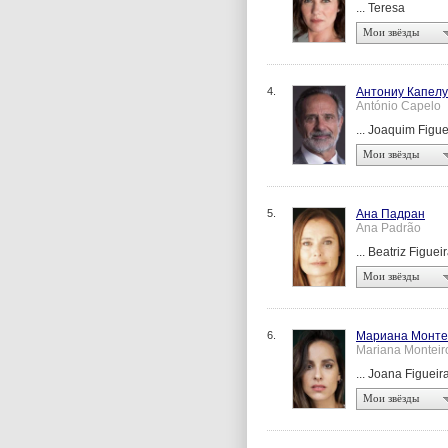
... Teresa
Мои звёзды
4.
Антониу Капелу
António Capelo
... Joaquim Figue
Мои звёзды
5.
Ана Падран
Ana Padrão
... Beatriz Figuei
Мои звёзды
6.
Мариана Монте
Mariana Monteir
... Joana Figueir
Мои звёзды