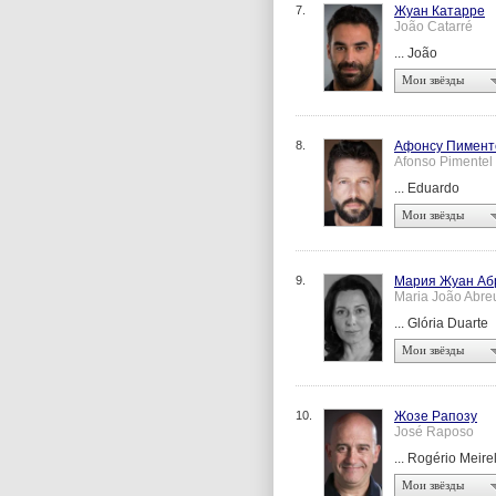
7.
Жуан Катарре
João Catarré
... João
Мои звёзды
8.
Афонсу Пимент
Afonso Pimentel
... Eduardo
Мои звёзды
9.
Мария Жуан Аб
Maria João Abre
... Glória Duarte
Мои звёзды
10.
Жозе Рапозу
José Raposo
... Rogério Meire
Мои звёзды