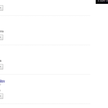
X-Men, 
ira
ra
йру
o
a