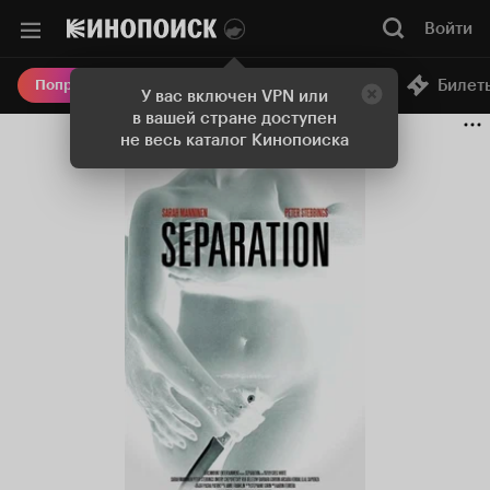
Войти
Онлайн-кинотеатр
Билет
Попробовать Плюс
У вас включен VPN или
в вашей стране доступен
не весь каталог Кинопоиска