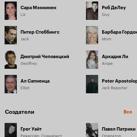
Сара Мэннинен
Роб ДеЛеу
Liz
Guy
Питер Стеббингс
Барбара Гордо
Jack
Mom
Дмитрий Чеповецкий
Аркадия Ли
Geoffrey
Angie
Ал Сапиенца
Peter Apostolo
Elliot
Jerk Reporter
Создатели
Все
Грег Уайт
Павел Патрики
Режиссёр, Сценарист
Оператор