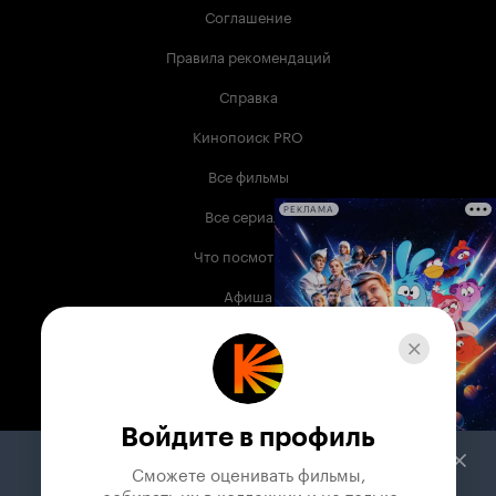
Соглашение
Правила рекомендаций
Справка
Кинопоиск PRO
Все фильмы
Все сериалы
РЕКЛАМА
Что посмотреть
Афиша
Музыка
Телепрограмма
Книги
Войдите в профиль
Служба поддержки
Сможете оценивать фильмы,

 собирать их в коллекции и не только