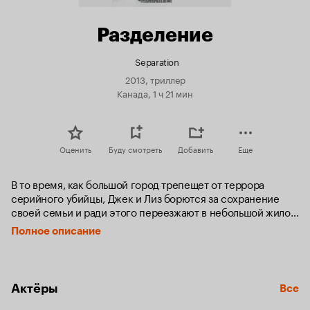
Разделение
Separation
2013, триллер
Канада, 1 ч 21 мин
Оценить
Буду смотреть
Добавить
Еще
В то время, как большой город трепещет от террора 
серийного убийцы, Джек и Лиз борются за сохранение 
своей семьи и ради этого переезжают в небольшой жилой 
комплекс Хэмлок лэйкс, в надежде устранить раздоры в 
Полное описание
своих отношениях. К несчастью, Хэмлок оказывается не 
таким уж тихим городком, как они ожидали. И когда 
заходит солнце, Джек, Лиз и их маленькая дочь Энджи 
становятся жертвами таинственных местных жителей, 
Актёры
Все
желающих разлучить их друг с другом.