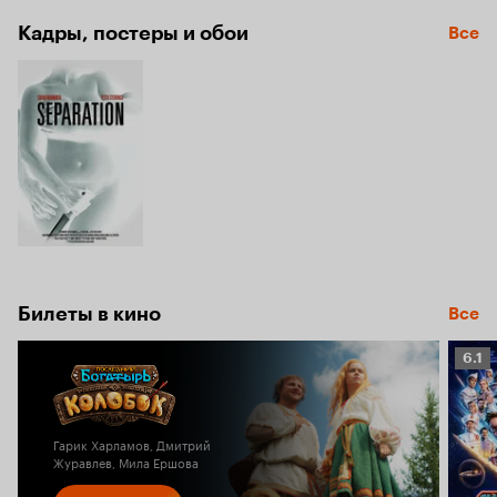
Кадры, постеры и обои
Все
Билеты в кино
Все
Рейт
6.1
Кино
6.1
Гарик Харламов, Дмитрий
Журавлев, Мила Ершова