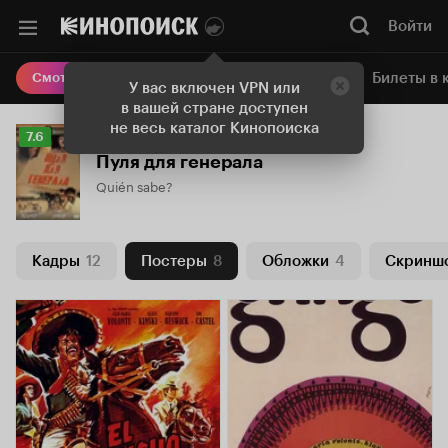
Войти
Онлайн-кинотеатр
Билеты в 
Смотреть кино
У вас включен VPN или
в вашей стране доступен
не весь каталог Кинопоиска
Рейтинг
7.6
Кинопоиска
Пуля для генерала
7.6
Quién sabe?
Кадры
12
Постеры
8
Обложки
4
Скринш