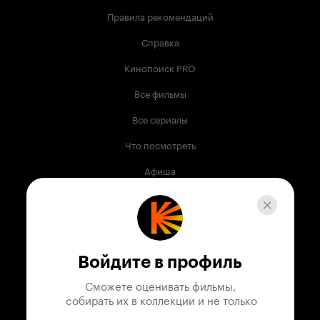
Правила рекомендаций
Справка
Кинопоиск PRO
Все фильмы
Все сериалы
Что посмотреть
Афиша
Музыка
Телепрограмма
Книги
Войдите в профиль
Служба поддержки
Сможете оценивать фильмы,

 собирать их в коллекции и не только
© 2003 —
2026
,
Кинопоиск
18
+