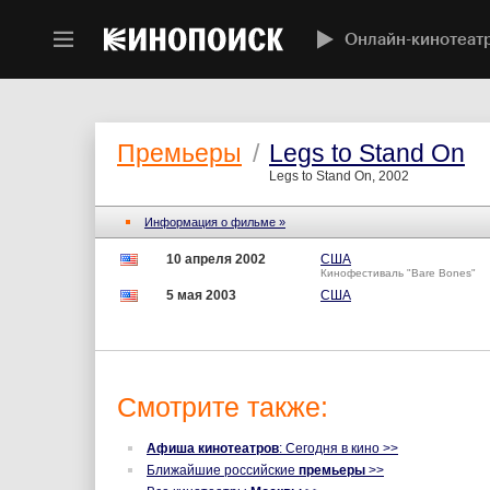
Онлайн-кинотеат
Премьеры
/
Legs to Stand On
Legs to Stand On, 2002
Информация о фильме »
10 апреля 2002
США
Кинофестиваль "Bare Bones"
5 мая 2003
США
Смотрите также:
Афиша кинотеатров
: Сегодня в кино >>
Ближайшие российские
премьеры
>>