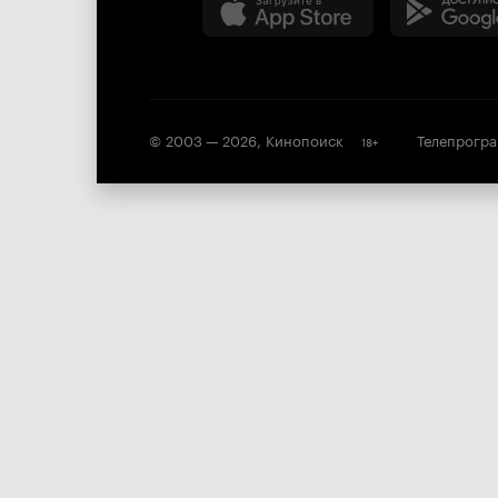
© 2003 —
2026
,
Кинопоиск
Телепрогр
18
+