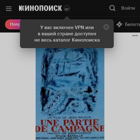
Войти
Онлайн-кинотеатр
Билет
Попробовать Плюс
У вас включен VPN или
в вашей стране доступен
не весь каталог Кинопоиска