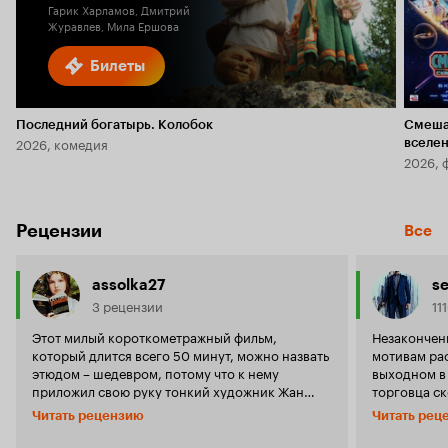
Гарик Харламов, Дмитрий
Журавлев, Мила Ершова
Билеты
Последний богатырь. Колобок
Смеша
2026, комедия
вселе
2026, 
Рецензии
Все
assolka27
se
3 рецензии
11
Этот милый короткометражный фильм,
Незакончен
который длится всего 50 минут, можно назвать
мотивам рас
этюдом – шедевром, потому что к нему
выходном в
приложил свою руку тонкий художник Жан
торговца с
Ренуар. Как говорил сам режиссер, хороший
памятной эт
Читать рецензию
Читать рец
фильм для него – это ласка листвы во время
Генриетты, 
лодочной прогулки с другом. В картине
очень долго… Хоть фильм и яв