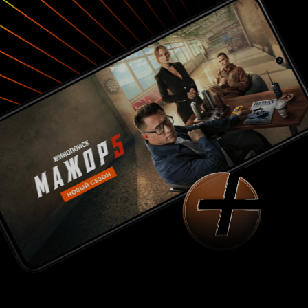
соловья, укрывшись от всего мира, словно они
попали в святую обитель, уставы которой
никто не вправе нарушить. В этот мирок,
наполненный самым чистым воздухом и самой
чистой водой, молодой человек увлекает за
собой Анриетту. Они стали одним целым,
святая обитель по имени Природа соединила
их. Юноша думал, что навсегда, но ошибся.
Анриетта полюбила другого. На все вопросы
бедного юноши Природа ответила каплями
дождя, падающими, как слезы на поверхность
водной глади реки… Любопытно, что во время
съемочного дня «Загородной прогулки»,
Ренуар рассчитывал на благоприятные
погодные условия, но неожиданно ветер
переменился, и многие сцены из фильма
пришлось снимать под дождем, который и
привнес в него драматизм. Так, Природа
ответила режиссеру за его преклонение перед
ней…