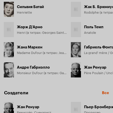
Сильвия Батай
Жак Б. Брюниу
Henriette
Жорж Д’Арно
Поль Темп
Henri (в титрах: Georges Saint-Saens)
Anatole
Жана Маркен
Габриель Фонт
Madame Dufour (в титрах: Jeanne Marken)
La grand' mère / 
Андре Габриэлло
Жан Ренуар
Monsieur Dufour (в титрах: Gabriello)
Père Poulain / Unc
Создатели
Все
Жан Ренуар
Пьер Бронбер
Режиссёр, Сценарист
Продюсер