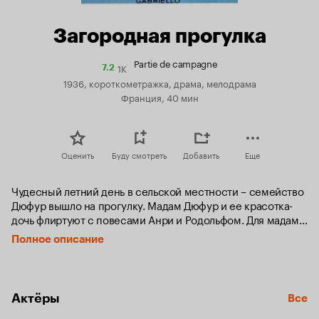
Загородная прогулка
Partie de campagne
1K
Рейтинг
7.2
Кинопоиска
1936, короткометражка, драма, мелодрама
7.2
Франция, 40 мин
Оценить
Буду смотреть
Добавить
Еще
Чудесный летний день в сельской местности – семейство 
Дюфур вышло на прогулку. Мадам Дюфур и ее красотка-
дочь флиртуют с повесами Анри и Родольфом. Для мадам 
это лишь легкое увлечение, юная Генриетта мечтает о 
Полное описание
большой любви. Последствия загородной прогулки 
аукнутся через много лет...
Актёры
Все